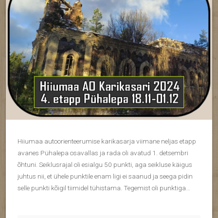
Hiiumaa autoorienteerumise karikasarja viimane neljas etapp
avanes Pühalepa osavallas ja rada oli avatud 1. detsembri
õhtuni. Seiklusrajal oli esialgu 50 punkti, aga seikluse käigus
juhtus nii, et ühele punktile enam ligi ei saanud ja seega pidin
selle punkti kõigil tiimidel tühistama. Tegemist oli punktiga…