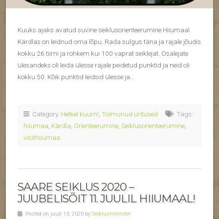
Kuuks ajaks avatud suvine seiklusorienteerumine Hiiumaal
Kärdlas on leidnud oma lõpu. Rada sulgus täna ja rajale jõudis
kokku 26 tiimi ja rohkem kui 100 vaprat seiklejat. Osalejate
ülesandeks oli leida ülesse rajale peidetud punktid ja neid oli
kokku 50. Kõik punktid leidsid ülesse ja…
Category:
Hetkel kuum!
,
Toimunud üritused
Tags:
hiiumaa
,
Kärdla
,
Orienteerumine
,
Seiklusorienteerumine
,
visithiiumaa
SAARE SEIKLUS 2020 –
JUUBELISÕIT 11. JUULIL HIIUMAAL!
Posted on juuli 13, 2020 by
Seiklusminister