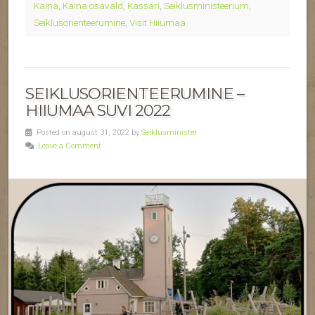
Käina
,
Käina osavald
,
Kassari
,
Seiklusministeerium
,
Seiklusorienteerumine
,
Visit Hiiumaa
SEIKLUSORIENTEERUMINE –
HIIUMAA SUVI 2022
Posted on august 31, 2022 by
Seiklusminister
Leave a Comment