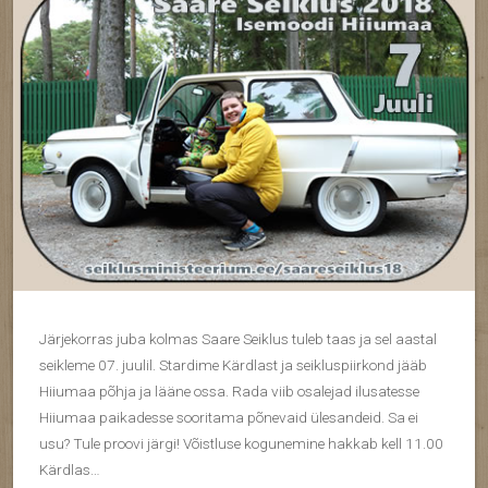
Järjekorras juba kolmas Saare Seiklus tuleb taas ja sel aastal
seikleme 07. juulil. Stardime Kärdlast ja seikluspiirkond jääb
Hiiumaa põhja ja lääne ossa. Rada viib osalejad ilusatesse
Hiiumaa paikadesse sooritama põnevaid ülesandeid. Sa ei
usu? Tule proovi järgi! Võistluse kogunemine hakkab kell 11.00
Kärdlas…