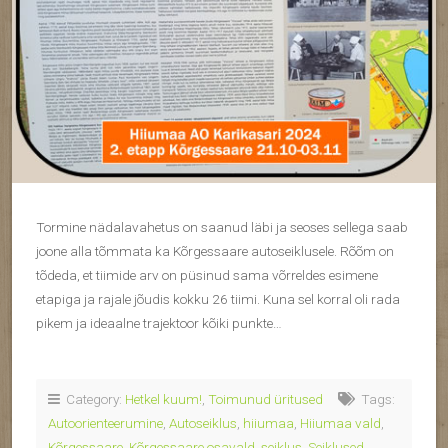
Tormine nädalavahetus on saanud läbi ja seoses sellega saab
joone alla tõmmata ka Kõrgessaare autoseiklusele. Rõõm on
tõdeda, et tiimide arv on püsinud sama võrreldes esimene
etapiga ja rajale jõudis kokku 26 tiimi. Kuna sel korral oli rada
pikem ja ideaalne trajektoor kõiki punkte…
Category:
Hetkel kuum!
,
Toimunud üritused
Tags:
Autoorienteerumine
,
Autoseiklus
,
hiiumaa
,
Hiiumaa vald
,
Kõrgessaare
,
Kõrgessaare osavald
,
seiklus
,
Seiklused