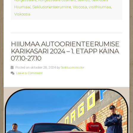
Hiiumaal
,
Seiklusorienteerumine
,
Viscosa
,
visithiiumaa
,
Viskoosa
HIIUMAA AUTOORIENTEERUMISE
KARIKASARI 2024 – 1. ETAPP KÄINA
07.10-27.10
Posted on oktoober 28, 2024 by
Seiklusminister
Leave a Comment