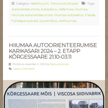
Category:
Hetkel kuum!
,
Toimunud üritused
Tags:
Autoorienteerumine
,
Autoseiklus
,
Heltermaa
,
hiiumaa
,
Hiiumaa autoorienteerumine
,
Hiiumaa autoseiklus
,
Palade
,
Pühalepa osavald
,
Suuremõisa
,
visithiiumaa
HIIUMAA AUTOORIENTEERUMISE
KARIKASARI 2024 – 2. ETAPP
KÕRGESSAARE 21.10-03.11
Posted on november 4, 2024 by
Seiklusminister
Leave a Comment