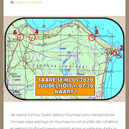
Leave a Comment
Sel aastal toimus Saare Seiklus Hiiumaal juba viiendat korda.
Viimase nelja aastaga on Hiiumaa nii risti ja põiki läbi sõidetud,
et seekord oli kõvasti peamurdmist, et mis punkte kasutada ja