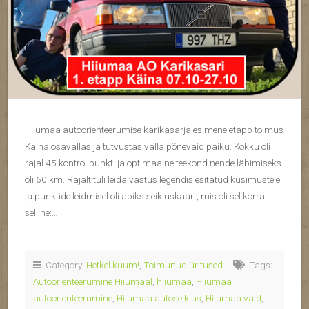
Hiiumaa autoorienteerumise karikasarja esimene etapp toimus
Käina osavallas ja tutvustas valla põnevaid paiku. Kokku oli
rajal 45 kontrollpunkti ja optimaalne teekond nende läbimiseks
oli 60 km. Rajalt tuli leida vastus legendis esitatud küsimustele
ja punktide leidmisel oli abiks seikluskaart, mis oli sel korral
selline:…
Category:
Hetkel kuum!
,
Toimunud üritused
Tags:
Autoorienteerumine Hiiumaal
,
hiiumaa
,
Hiiumaa
autoorienteerumine
,
Hiiumaa autoseiklus
,
Hiiumaa vald
,