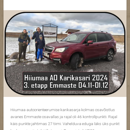
Hiiumaa autoorienteerumise karikasarja kolmas osavõistlus
avanes Emmaste osavallas ja rajal oli 46 kontrollpunkti. Rajal
käis punkte jahtimas 27 tiimi. Vahelduva eduga läks üks punkt