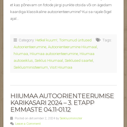
et kas põnevam on fotode järgi punkte otsida või on ägedam
kaardiga klassikaline autoorienteerumine? Kui sa rajale õigel
ajal…
Category:
Hetkel kuum!
,
Toimunud üritused
Tags:
Autoorienteerumine
,
Autoorienteerumine Hiiumaal
,
hiiumaa
,
Hiiumaa autoorienteerumine
,
Hiiumaa
autoseiklus
,
Seiklus Hiiumaal
,
Seiklused saartel
,
Seiklusministeerium
,
Visit Hiiumaa
HIIUMAA AUTOORIENTEERUMISE
KARIKASARI 2024 – 3. ETAPP
EMMASTE 04.11-01.12
Posted on detsember 2, 2024 by
Seiklusminister
Leave a Comment