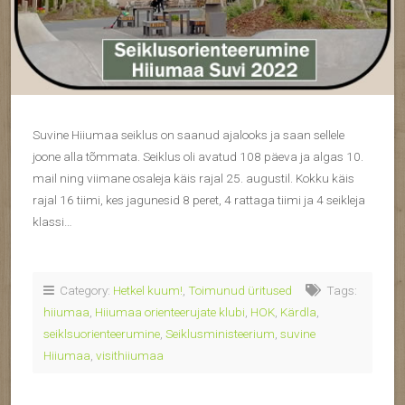
Suvine Hiiumaa seiklus on saanud ajalooks ja saan sellele
joone alla tõmmata. Seiklus oli avatud 108 päeva ja algas 10.
mail ning viimane osaleja käis rajal 25. augustil. Kokku käis
rajal 16 tiimi, kes jagunesid 8 peret, 4 rattaga tiimi ja 4 seikleja
klassi…
Category:
Hetkel kuum!
,
Toimunud üritused
Tags:
hiiumaa
,
Hiiumaa orienteerujate klubi
,
HOK
,
Kärdla
,
seiklsuorienteerumine
,
Seiklusministeerium
,
suvine
Hiiumaa
,
visithiiumaa