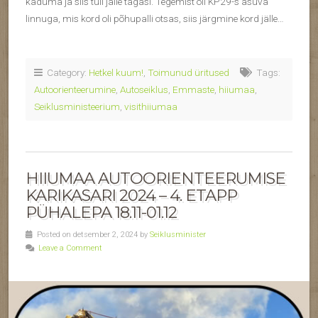
kaduma ja siis tuli jälle tagasi. Tegemist oli KP29-s asuva
linnuga, mis kord oli põhupalli otsas, siis järgmine kord jälle…
Category:
Hetkel kuum!
,
Toimunud üritused
Tags:
Autoorienteerumine
,
Autoseiklus
,
Emmaste
,
hiiumaa
,
Seiklusministeerium
,
visithiiumaa
HIIUMAA AUTOORIENTEERUMISE
KARIKASARI 2024 – 4. ETAPP
PÜHALEPA 18.11-01.12
Posted on detsember 2, 2024 by
Seiklusminister
Leave a Comment