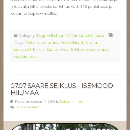
mida välja jätta. Lõpuks sai tehtud valik 100 punkti osas ja
loodan, et lõppkokkuvõttes…
Category:
Blogi
,
Hetkel kuum!
,
Toimunud üritused
Tags:
Autoorienteerumine
,
Autoseiklus
,
hiiumaa
,
juubelisõit
,
Kärdla
,
Saareseiklus
,
Seiklusorienteerumine
,
visithiiumaa
07.07 SAARE SEIKLUS – ISEMOODI
HIIUMAA
Posted on veebruar 19, 2018 by
Seiklusminister
Leave a Comment