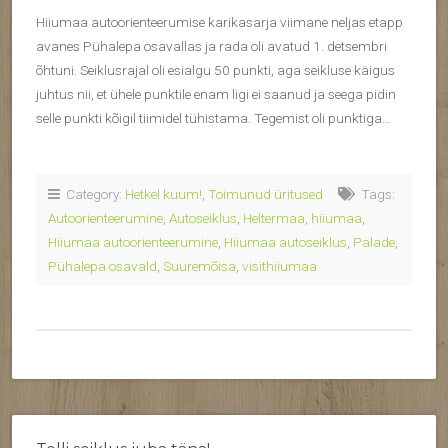
Hiiumaa autoorienteerumise karikasarja viimane neljas etapp
avanes Pühalepa osavallas ja rada oli avatud 1. detsembri
õhtuni. Seiklusrajal oli esialgu 50 punkti, aga seikluse käigus
juhtus nii, et ühele punktile enam ligi ei saanud ja seega pidin
selle punkti kõigil tiimidel tühistama. Tegemist oli punktiga…
Category:
Hetkel kuum!
,
Toimunud üritused
Tags:
Autoorienteerumine
,
Autoseiklus
,
Heltermaa
,
hiiumaa
,
Hiiumaa autoorienteerumine
,
Hiiumaa autoseiklus
,
Palade
,
Pühalepa osavald
,
Suuremõisa
,
visithiiumaa