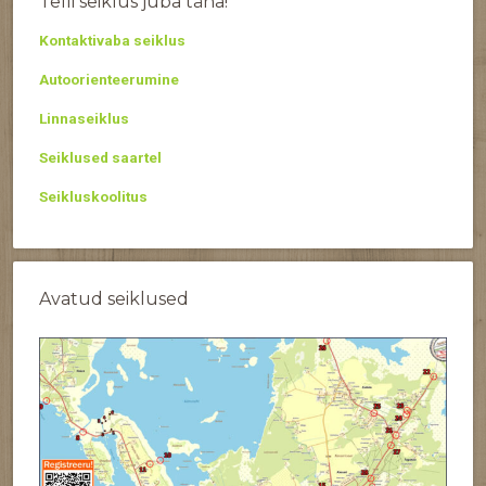
Telli seiklus juba täna!
Kontaktivaba seiklus
Autoorienteerumine
Linnaseiklus
Seiklused saartel
Seikluskoolitus
Avatud seiklused