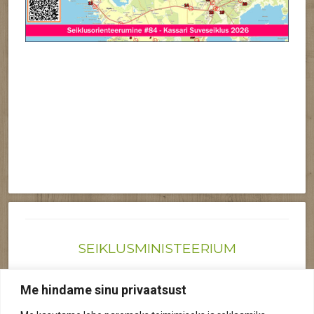
SEIKLUSMINISTEERIUM
Joonas@seiklusministeerium.ee | (+372) 522 6895
Me hindame sinu privaatsust
Reg nr: 12041719