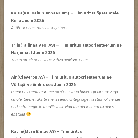
Kaisa(Kuusalu Gümnaasium) – Tiimiüritus õpetajatele
Keila Juuni 2026
Aitäh, Joonas, meil oli väga tore!
Triin(Tallinna Vesi AS) – Tiimiüritus autoorienteerumine
Harjumaal Juuni 2026
Tänan omalt poolt väga vahva seikluse eest!
Ain(Cleveron AS) – Tiimiüritus autoorienteerumine
Võrtsjärve ümbruses Juuni 2026
Reedene orienteerumine oli tõesti väga huvitav ja tiim jäi väga
rahule. See, et üks tiim ei saanud ühtegi õiget vastust oli nende
enda strateegia ja teadlik valik. Nad tahtsid teistest tiimidest
eristuda
Katrin(Maru Ehitus AS) – Tiimiüritus