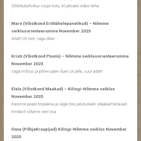
Sõõrikukohvikus sooja toitu, et jaksaks edasi teha.
Mare (Võistkond Erititähelepanelikud) – Nõmme
seiklusorienteerumine November 2025
Aitäh! Oli tore, nagu ikka!
Kristi (Võistkond Pluuto) – Nõmme seiklusorienteerumine
November 2025
Väga mõnus ja põnev päev õues oli jälle, suur aitäh!
Elela (Võistkond Maakad) – Kilingi-Nõmme seiklus
November 2025
Käisime peale tööpäeva ja väga tore jalutuskäik. Maakad tänavad.
Kindasti võtame veel osa.
Ilona (PõhjaKraapijad) Kilingi-Nõmme seiklus November
2025