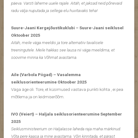
päeva. Varsti läheme uuele rajale. Aitäh, et jaksad neid põnevaid
radu välja nuputada ja sellega elu huvitavaks teha!
Suure-Jaani Kergejõustikuklubi – Suure-Jaani seiklusel
Oktoober 2025
Aitäh, meile väga meeldis ja tore alternatiiv tavalisele
treeningutele. Meile hakkas see lausa nii väga meeldima, et
soovime minna ka Võhmat avastama.
Aile (Varbola Piigad) – Vasalemma
seiklusorienteerumine Oktoober 2025
Väga äge oli. Tore, et küsimused vastava punkti kohta , ei pea
mõtlema ja on leidmiserõõm.
IVO (Veiert) – Haljala seiklusorienteerumine September
2025
Seiklusministeerium on Haljalasse laheda raja maha märkinud.
Võta pere kaasa ja mine avastama. Võin kinnitada, et pärast