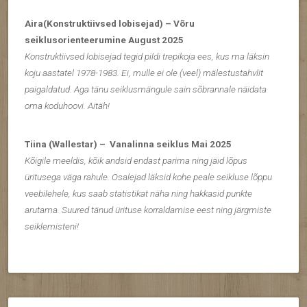
Aira(Konstruktiivsed lobisejad) – Võru
seiklusorienteerumine August 2025
Konstruktiivsed lobisejad tegid pildi trepikoja ees, kus ma läksin
koju aastatel 1978-1983. Ei, mulle ei ole (veel) mälestustahvlit
paigaldatud. Aga tänu seiklusmängule sain sõbrannale näidata
oma koduhoovi. Aitäh!
Tiina (Wallestar) – Vanalinna seiklus Mai 2025
Kõigile meeldis, kõik andsid endast parima ning jäid lõpus
üritusega väga rahule. Osalejad läksid kohe peale seikluse lõppu
veebilehele, kus saab statistikat näha ning hakkasid punkte
arutama. Suured tänud ürituse korraldamise eest ning järgmiste
seiklemisteni!