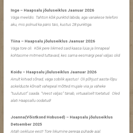
Inge – Haapsalu jõuluseiklus Jaanuar 2026
Väga meeldis. Tahtsin kõik punktid läbida, aga vanakese telefoni
aku, mis polnud ka päris täis, kustus 28 punktiga.
Tiina – Haapsalu jõuluseiklus Jaanuar 2026
Väga tore oli.
Kõik pere liikmed said kaasa lüüa ja linnapeal
kohtasime mitmeid tuttavaid, kes sama eesmärgi peal väljas olid
Koidu – Haapsalu jõuluseiklus Jaanuar 2026
Ainult kiitvad sõnad, väga sobilik ajastus!
Oli põhjust aasta-lõpu
askelduste kõrvalt vahepeal mõtted mujale viia ja väheke
“tuulutust” saada. “Veest väljas” tänab, virtuaalselt toetatud.
Oled
alati Haapsallu oodatud!
Joanna(Võistkond Hobused) – Haapsalu jõuluseiklus
Detsember 2025
Aitäh seikluse eest! Tore liikumine perega pühade ajal.