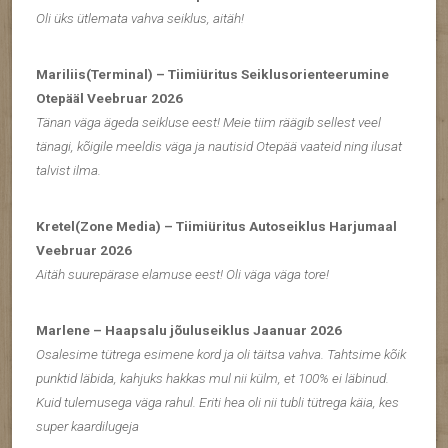
Oli üks ütlemata vahva seiklus, aitäh!
Mariliis(Terminal) – Tiimiüritus Seiklusorienteerumine
Otepääl Veebruar 2026
Tänan väga ägeda seikluse eest! Meie tiim räägib sellest veel
tänagi, kõigile meeldis väga ja nautisid Otepää vaateid ning ilusat
talvist ilma.
Kretel(Zone Media) – Tiimiüritus Autoseiklus Harjumaal
Veebruar 2026
Aitäh suurepärase elamuse eest! Oli väga väga tore!
Marlene – Haapsalu jõuluseiklus Jaanuar 2026
Osalesime tütrega esimene kord ja oli täitsa vahva. Tahtsime kõik
punktid läbida, kahjuks hakkas mul nii külm, et 100% ei läbinud.
Kuid tulemusega väga rahul. Eriti hea oli nii tubli tütrega käia, kes
super kaardilugeja