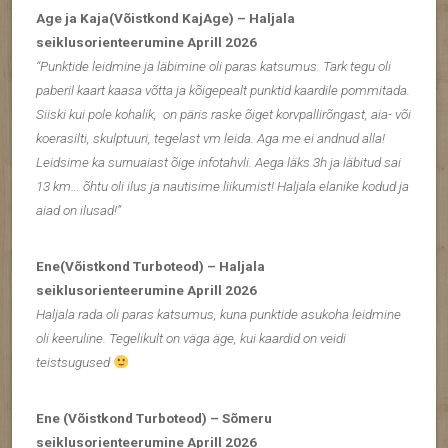
Age ja Kaja(Võistkond KajAge) – Haljala
seiklusorienteerumine Aprill 2026
“Punktide leidmine ja läbimine oli paras katsumus. Tark tegu oli
paberil kaart kaasa võtta ja kõigepealt punktid kaardile pommitada.
Siiski kui pole kohalik, on päris raske õiget korvpallirõngast, aia- või
koerasilti, skulptuuri, tegelast vm leida. Aga me ei andnud alla!
Leidsime ka surnuaiast õige infotahvli. Aega läks 3h ja läbitud sai
13 km… õhtu oli ilus ja nautisime liikumist! Haljala elanike kodud ja
aiad on ilusad!”
Ene(Võistkond Turboteod) – Haljala
seiklusorienteerumine Aprill 2026
Haljala rada oli paras katsumus, kuna punktide asukoha leidmine
oli keeruline. Tegelikult on väga äge, kui kaardid on veidi
teistsugused
Ene (Võistkond Turboteod) – Sõmeru
seiklusorienteerumine Aprill 2026