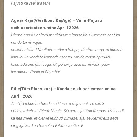
Pajusti ka veel ära teha.
Age ja Kaja(Võistkond KajAge) – Vinni-Pajusti
seiklusorienteerumine Aprill 2026
Oleme hoos! Seekord meelitasime kaasa ka 1.5 meest, sest ka
nende tervis vajas
sellist seiklust! Nautisime päeva täiega, võtsime aega, et kuulata
linnulaulu, vaadata konnade mängu, ronida ronimispuudel,
kosutada end jäätisega. Oli põnev ja avastamisväärt päev
kevadises Vinnis ja Pajustis!
Pille(Tiim Plussikad) – Kunda seiklusorienteerumine
Aprill 2026
Aitäh järjekordse toreda seikluse eest ja seekord siis 3
nädalavahetust järjest: Vinnis, Sõmerus ja täna Kundas. Meil endil
ka hea meel, et oleme leidnud viimasel ajal seiklemiseks aega
ning iga kord on tore olnud! Aitäh veelkord!