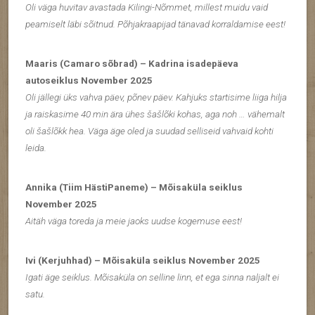
Oli väga huvitav avastada Kilingi-Nõmmet, millest muidu vaid
peamiselt läbi sõitnud. Põhjakraapijad tänavad korraldamise eest!
Maaris (Camaro sõbrad) – Kadrina isadepäeva
autoseiklus November 2025
Oli jällegi üks vahva päev, põnev päev. Kahjuks startisime liiga hilja
ja raiskasime 40 min ära ühes šašlõki kohas, aga noh … vähemalt
oli šašlõkk hea. Väga äge oled ja suudad selliseid vahvaid kohti
leida.
Annika (Tiim HästiPaneme) – Mõisaküla seiklus
November 2025
Aitäh väga toreda ja meie jaoks uudse kogemuse eest!
Ivi (Kerjuhhad) – Mõisaküla seiklus November 2025
Igati äge seiklus. Mõisaküla on selline linn, et ega sinna naljalt ei
satu.