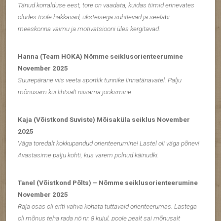
Tänud korralduse eest, tore on vaadata, kuidas tiimid erinevates
oludes tööle hakkavad, üksteisega suhtlevad ja seeläbi
meeskonna vaimu ja motivatsiooni üles kergitavad.
Hanna (Team HOKA) Nõmme seiklusorienteerumine
November 2025
Suurepärane viis veeta sportlik tunnike linnatänavatel. Palju
mõnusam kui lihtsalt niisama jooksmine
Kaja (Võistkond Suviste) Mõisaküla seiklus November
2025
Väga toredalt kokkupandud orienteerumine! Lastel oli väga põnev!
Avastasime palju kohti, kus varem polnud käinudki.
Tanel (Võistkond Põlts) – Nõmme seiklusorienteerumine
November 2025
Raja osas oli eriti vahva kohata tuttavaid orienteerumas. Lastega
oli mõnus teha rada nö nr. 8 kujul, poole pealt sai mõnusalt