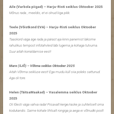
Aile (Varbola piigad) – Harju-Risti seiklus Oktoober 2025
Mõnus rada , meeldis, et ei olnud liiga pikk.
Teele (Võistkond EVA) – Harju-Risti seiklus Oktoober
2025
Taaskord väga äge rada ja pärast aja kinni panemist läksime
rahulikus tempost infotahvleid läbi lugema ja kohaga tutvuma.
Suur aitäh korraldamise eest!
Mare (SJÕ) – Võhma seiklus Oktoober 2025
Aitäh Võhma seikluse eest! Ega muidu küll siia poleks sattunud.
Aga oli tore.
Helen (TäitsaMaakad) – Vasalemma seiklus Oktoober
2025
Oli tõesti väga vahva rada! Piisavalt kerge/raske ja suhteliselt oma
kodukandis. Saime kohale lihtsalt rongiga ja aega ei võtnudki poolt