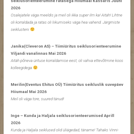
seiklusorienteerumine ratasega Hiiumaal Kassaris Juuni
2026
Osalejatele väga meeldis ja meil oli ikka super ilm ka! Aitäh! Lihtne
oli korraldada ja ratas oli liikumiseks väga hea vahend. Järgmiste
seiklusteni
Janika(Cleveron AS) – Tiimiüritus seiklusorienteerumine
Viljandi vanalinnas Mai 2026
Aitäh põneva ürituse korraldamise eest, oli vahva ettevõtmine koos
kolleegidega
Merilin(Eventus Ehitus OÜ) Tiimiüritus seikluslik suvepäev
Hiiumaal Mai 2026
Meil oli väga tore, suured tänud!
Inge – Kunda ja Haljala seiklusorienteerumised Aprill
2026
Kunda ja Haljala seiklused olid üliägedad, täname! Tahaks Vinni-