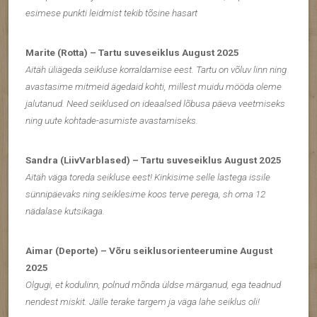
esimese punkti leidmist tekib tõsine hasart
Marite (Rotta) –
Tartu suveseiklus August 2025
Aitäh üliägeda seikluse korraldamise eest. Tartu on võluv linn ning
avastasime mitmeid ägedaid kohti, millest muidu mööda oleme
jalutanud. Need seiklused on ideaalsed lõbusa päeva veetmiseks
ning uute kohtade-asumiste avastamiseks.
Sandra (LiivVarblased) – Tartu suveseiklus August 2025
Aitäh väga toreda seikluse eest! Kinkisime selle lastega issile
sünnipäevaks ning seiklesime koos terve perega, sh oma 12
nädalase kutsikaga.
Aimar (Deporte) –
Võru seiklusorienteerumine August
2025
Olgugi, et kodulinn, polnud mõnda üldse märganud, ega teadnud
nendest miskit. Jälle terake targem ja väga lahe seiklus oli!