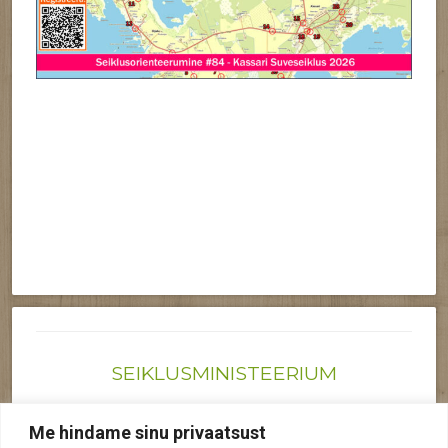
SEIKLUSMINISTEERIUM
Joonas@seiklusministeerium.ee | (+372) 522 6895
Me hindame sinu privaatsust
Reg nr: 12041719