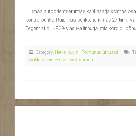
Hiiumaa autoorienteerumise karikasarja kolmas osav
kontrollpunkti. Rajal käis punkte jahtimas 27 tiimi. Va
Tegemist oli KP29-s asuva linnuga, mis kord oli põhupa
Category:
Hetkel kuum!
,
Toimunud üritused
Ta
Seiklusministeerium
,
visithiiumaa