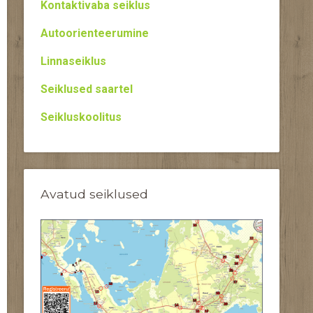
Kontaktivaba seiklus
Autoorienteerumine
Linnaseiklus
Seiklused saartel
Seikluskoolitus
Avatud seiklused