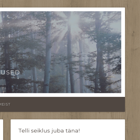
TUSED
MEIST
Telli seiklus juba täna!