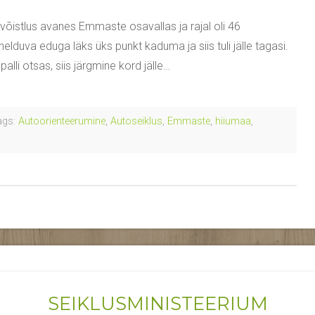
õistlus avanes Emmaste osavallas ja rajal oli 46
helduva eduga läks üks punkt kaduma ja siis tuli jälle tagasi.
lli otsas, siis järgmine kord jälle…
gs:
Autoorienteerumine
,
Autoseiklus
,
Emmaste
,
hiiumaa
,
SEIKLUSMINISTEERIUM