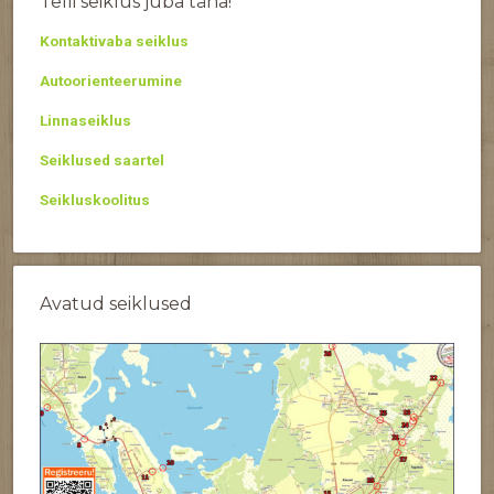
Telli seiklus juba täna!
Kontaktivaba seiklus
Autoorienteerumine
Linnaseiklus
Seiklused saartel
Seikluskoolitus
Avatud seiklused