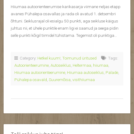
Hiiumaa autoorienteerumise karikasarja viimane neljas etapp
avanes Pühalepa osavallas ja rada oli avatud 1. detsembri
õhtuni. Seiklusrajal oli esialgu 50 punkti, aga seikluse käigus
juhtus nii, et ühele punktile enam ligi ei saanud ja seega pidin
selle punkti kõigil tiimidel tühistama. Tegemist oli punktiga…
Category:
Hetkel kuum!
,
Toimunud üritused
Tags:
Autoorienteerumine
,
Autoseiklus
,
Heltermaa
,
hiiumaa
,
Hiiumaa autoorienteerumine
,
Hiiumaa autoseiklus
,
Palade
,
Pühalepa osavald
,
Suuremõisa
,
visithiiumaa