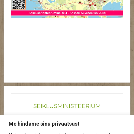
SEIKLUSMINISTEERIUM
Joonas@seiklusministeerium.ee | (+372) 522 6895
Me hindame sinu privaatsust
Reg nr: 12041719