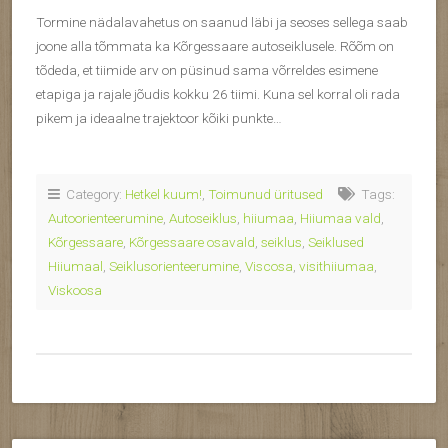
Tormine nädalavahetus on saanud läbi ja seoses sellega saab
joone alla tõmmata ka Kõrgessaare autoseiklusele. Rõõm on
tõdeda, et tiimide arv on püsinud sama võrreldes esimene
etapiga ja rajale jõudis kokku 26 tiimi. Kuna sel korral oli rada
pikem ja ideaalne trajektoor kõiki punkte…
Category:
Hetkel kuum!
,
Toimunud üritused
Tags:
Autoorienteerumine
,
Autoseiklus
,
hiiumaa
,
Hiiumaa vald
,
Kõrgessaare
,
Kõrgessaare osavald
,
seiklus
,
Seiklused
Hiiumaal
,
Seiklusorienteerumine
,
Viscosa
,
visithiiumaa
,
Viskoosa