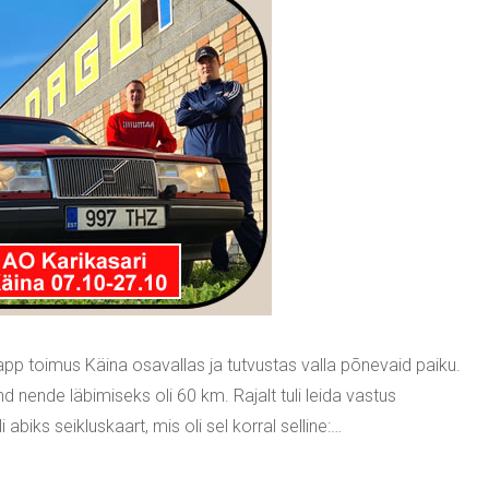
pp toimus Käina osavallas ja tutvustas valla põnevaid paiku.
d nende läbimiseks oli 60 km. Rajalt tuli leida vastus
 abiks seikluskaart, mis oli sel korral selline:…