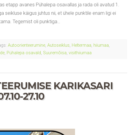
as etapp avanes Pühalepa osavallas ja rada oli avatud 1.
a seikluse käigus juhtus nii, et ühele punktile enam ligi ei
istama. Tegemist oli punktiga…
gs:
Autoorienteerumine
,
Autoseiklus
,
Heltermaa
,
hiiumaa
,
ade
,
Pühalepa osavald
,
Suuremõisa
,
visithiiumaa
EERUMISE KARIKASARI
7.10-27.10