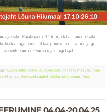
d ajalooks. Rajale jõudis 14 tiimi ja tahan tänada kõiki
leks kuulda tagasisidet, et kas põnevam on fotode järgi
utoorienteerumine? Kui sa rajale õigel ajal…
gs:
Autoorienteerumine
,
Autoorienteerumine Hiiumaal
,
hiiumaa
,
lus Hiiumaal
,
Seiklused saartel
,
Seiklusministeerium
,
Visit
RUMINE 04.04-20.04.25