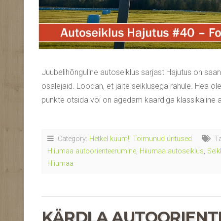
Juubelihõnguline autoseiklus sarjast Hajutus on saanu
osalejaid. Loodan, et jäite seiklusega rahule. Hea o
punkte otsida või on ägedam kaardiga klassikaline a
Category:
Hetkel kuum!
,
Toimunud üritused
Ta
Hiiumaa autoorienteerumine
,
Hiiumaa autoseiklus
,
Seik
Hiiumaa
KÄRDLA AUTOORIENTEE