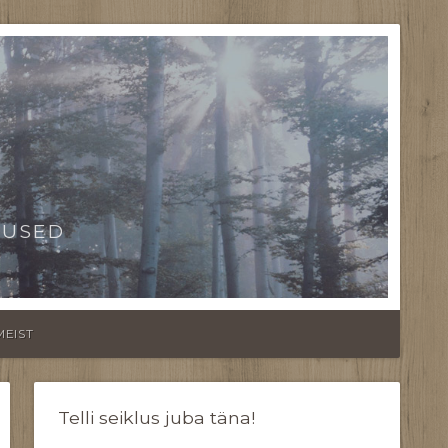
TUSED
MEIST
Telli seiklus juba täna!