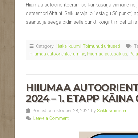
Hiiumaa autoorienteerumise karikasarja viimane nelj
detsembri õhtuni. Seiklusrajal oli esialgu 50 punkti, ag
saanud ja seega pidin selle punkti kõigil tiimidel tüh
Category:
Hetkel kuum!
,
Toimunud üritused
Ta
Hiiumaa autoorienteerumine
,
Hiiumaa autoseiklus
,
Pal
HIIUMAA AUTOORIENT
2024 – 1. ETAPP KÄINA 0
Posted on oktoober 28, 2024 by
Seiklusminister
Leave a Comment