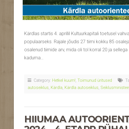
Kärdlas startis 4. aprillil Kultuurkapitali toetusel 
populaarseks. Rajale jõudis 27 tiimi kokku 85 osalej
osalenud tiimide arv, mida oli tol korral 20 ja selle
kaduma…
Category:
Hetkel kuum!
,
Toimunud üritused
Ta
autoseiklus
,
Kärdla
,
Kärdla autoseiklus
,
Seiklusministe
HIIUMAA AUTOORIENT