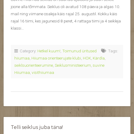
joone alla tõmmata. Seiklus oli avatud 108 päeva ja algas 10.
mail ning viimane osaleja käis rajal 25. augustil. Kokku käis
rajal 16 tiimi, kes jagunesid 8 peret, 4 rattaga tiimi ja 4 seikleja
klassi…
Category:
Hetkel kuum!
,
Toimunud üritused
Tags:
hiiumaa
,
Hiiumaa orienteerujate klubi
,
HOK
,
Kärdla
,
seiklsuorienteerumine
,
Seiklusministeerium
,
suvine
Hiiumaa
,
visithiiumaa
Telli seiklus juba täna!