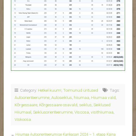
Category:
Hetkel kuum!
,
Toimunud üritused
Tags:
Autoorienteerumine
,
Autoseiklus
,
hiiumaa
,
Hiiumaa vald
,
Kõrgessaare
,
Kõrgessaare osavald
,
seiklus
,
Seiklused
Hiiumaal
,
Seiklusorienteerumine
,
Viscosa
,
visithiiumaa
,
Viskoosa
←
Hiiumaa Autoorienteerumise Karikasari 2024 – 1. etapp Käina