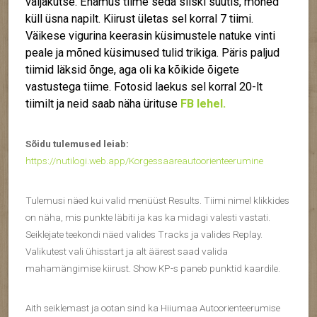
väljakutse. Enamus tiime seda siiski suutis, mõned
küll üsna napilt. Kiirust ületas sel korral 7 tiimi.
Väikese vigurina keerasin küsimustele natuke vinti
peale ja mõned küsimused tulid trikiga. Päris paljud
tiimid läksid õnge, aga oli ka kõikide õigete
vastustega tiime. Fotosid laekus sel korral 20-lt
tiimilt ja neid saab näha ürituse
FB lehel.
Sõidu tulemused leiab:
https://nutilogi.web.app/Korgessaareautoorienteerumine
Tulemusi näed kui valid menüüst Results. Tiimi nimel klikkides
on näha, mis punkte läbiti ja kas ka midagi valesti vastati.
Seiklejate teekondi näed valides Tracks ja valides Replay.
Valikutest vali ühisstart ja alt äärest saad valida
mahamängimise kiirust. Show KP-s paneb punktid kaardile.
Aith seiklemast ja ootan sind ka Hiiumaa Autoorienteerumise