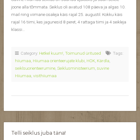
joone alla tõmmata. Seiklus oli avatud 108 päeva ja algas 10.
mail ning viimane osaleja käis rajal 25. augustil. Kokku käis
rajal 16 tiimi, kes jagunesid 8 peret, 4 rattaga tiimi ja 4 seikleja
klassi…
Category:
Hetkel kuum!
,
Toimunud üritused
Tags:
hiiumaa
,
Hiiumaa orienteerujate klubi
,
HOK
,
Kärdla
,
seiklsuorienteerumine
,
Seiklusministeerium
,
suvine
Hiiumaa
,
visithiiumaa
Telli seiklus juba täna!