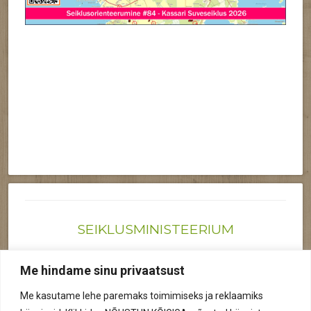
SEIKLUSMINISTEERIUM
Joonas@seiklusministeerium.ee | (+372) 522 6895
Me hindame sinu privaatsust
Reg nr: 12041719
Me kasutame lehe paremaks toimimiseks ja reklaamiks
Privaatsuspoliitika