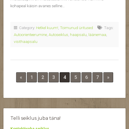
kohapeal käisin avanes selline…
Category:
Hetkel kuum!
,
Toimunud üritused
Tags:
Autoorienteerumine
,
Autoseiklus
,
haapsalu
,
läänemaa
,
visithaapsalu
«
1
2
3
4
5
6
7
»
Telli seiklus juba täna!
Kontaktivaba seiklus