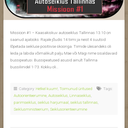
Missioon #1 – Kaasakiskuv autoseiklus Tallinnas 13.10 on
saanud ajalooks. Rajale jõudis 14 tiimi ja neist 4 suutsid
lõpetada seikluse positiivse skooriga. Tiimide ülesandeks oli
leida ja läbida võimalikult palju Mäe või Mägi nime sisaldavaid
bussipeatusi. Bussipeatused asusid ainult Tallinna
bussiliinidel 1-73. Kokku oli…
Category:
Hetkel kuum!
,
Toimunud üritused
Tags:
Autoorienteerumine
,
Autoseiklus
,
Linnaseiklus
,
parimseiklus
,
seiklus harjumaal
,
seiklus tallinnas
,
Seiklusministeerium
,
Seiklusorienteerumine