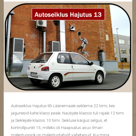
Autoseiklus Hajutus tõi Läänemaale seiklema 22 tiimi, kes
jagunesid kahe klassi peale. Nautijate klassis tuli rajale 12 tiimi
ja Seiklejate klassis 10 tiimi. Seikluse käigus selgus, et
kontrollpunkt 15, milleks oli Haapsalus asuv Ilmari
mälestuspink on mälestustahvlit vahetanud. Kui mina