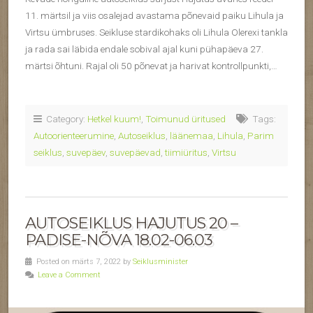
11. märtsil ja viis osalejad avastama põnevaid paiku Lihula ja
Virtsu ümbruses. Seikluse stardikohaks oli Lihula Olerexi tankla
ja rada sai läbida endale sobival ajal kuni pühapäeva 27.
märtsi õhtuni. Rajal oli 50 põnevat ja harivat kontrollpunkti,…
Category:
Hetkel kuum!
,
Toimunud üritused
Tags:
Autoorienteerumine
,
Autoseiklus
,
läänemaa
,
Lihula
,
Parim
seiklus
,
suvepäev
,
suvepäevad
,
tiimiüritus
,
Virtsu
AUTOSEIKLUS HAJUTUS 20 –
PADISE-NÕVA 18.02-06.03
Posted on märts 7, 2022 by
Seiklusminister
Leave a Comment