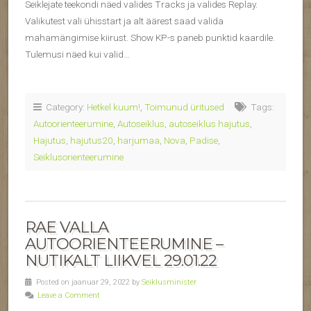
Seiklejate teekondi näed valides Tracks ja valides Replay.
Valikutest vali ühisstart ja alt äärest saad valida
mahamängimise kiirust. Show KP-s paneb punktid kaardile.
Tulemusi näed kui valid…
Category:
Hetkel kuum!
,
Toimunud üritused
Tags:
Autoorienteerumine
,
Autoseiklus
,
autoseiklus hajutus
,
Hajutus
,
hajutus20
,
harjumaa
,
Nova
,
Padise
,
Seiklusorienteerumine
RAE VALLA
AUTOORIENTEERUMINE –
NUTIKALT LIIKVEL 29.01.22
Posted on jaanuar 29, 2022 by
Seiklusminister
Leave a Comment