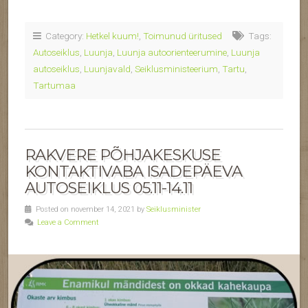
Category:
Hetkel kuum!
,
Toimunud üritused
Tags:
Autoseiklus
,
Luunja
,
Luunja autoorienteerumine
,
Luunja
autoseiklus
,
Luunjavald
,
Seiklusministeerium
,
Tartu
,
Tartumaa
RAKVERE PÕHJAKESKUSE
KONTAKTIVABA ISADEPÄEVA
AUTOSEIKLUS 05.11-14.11
Posted on november 14, 2021 by
Seiklusminister
Leave a Comment