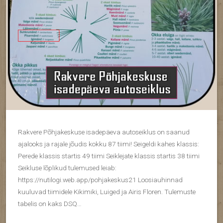
Rakvere Põhjakeskuse isadepäeva autoseiklus on saanud
ajalooks ja rajale jõudis kokku 87 tiimi! Seigeldi kahes klassis:
Perede klassis startis 49 tiimi Seiklejate klassis startis 38 tiimi
Seikluse lõplikud tulemused leiab:
https://nutilogi.web.app/pohjakeskus21 Loosiauhinnad
kuuluvad tiimidele Kikimiki, Luiged ja Airis Floren. Tulemuste
tabelis on kaks DSQ…