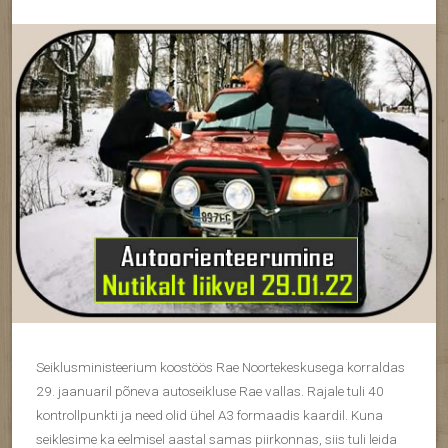
Seiklusministeerium koostöös Rae Noortekeskusega korraldas
29. jaanuaril põneva autoseikluse Rae vallas. Rajale tuli 40
kontrollpunkti ja need olid ühel A3 formaadis kaardil. Kuna
seiklesime ka eelmisel aastal samas piirkonnas, siis tuli leida