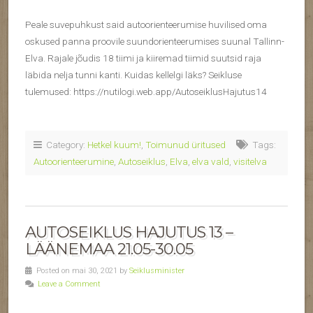
Peale suvepuhkust said autoorienteerumise huvilised oma
oskused panna proovile suundorienteerumises suunal Tallinn-
Elva. Rajale jõudis 18 tiimi ja kiiremad tiimid suutsid raja
läbida nelja tunni kanti. Kuidas kellelgi läks? Seikluse
tulemused: https://nutilogi.web.app/AutoseiklusHajutus14
Category:
Hetkel kuum!
,
Toimunud üritused
Tags:
Autoorienteerumine
,
Autoseiklus
,
Elva
,
elva vald
,
visitelva
AUTOSEIKLUS HAJUTUS 13 –
LÄÄNEMAA 21.05-30.05
Posted on mai 30, 2021 by
Seiklusminister
Leave a Comment