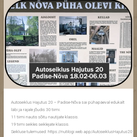
Autoseiklus Hajutus 20 – Padise-Nõva sai pühapäeval edukalt
läbi ja rajale jõudis 30 tiimi.
11 tiimi nautis sõitu nautijate klassis.
19 tiimi seikles seiklejate klassis.
Seikluse tulemused: https://nutilogi.web.app/AutoseiklusHajutus20