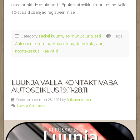
uued punktide asukohad. Lõpuks sai seikluskaart selline: Kella
10-st said osalejad registreerimisel…
Category:
Hetkel kuum!
,
Toimunud üritused
Tags:
Autoorienteerumine
,
Autoseiklus
,
Järveküla
,
Jüri
,
noortekeskus
,
Rae vald
LUUNJA VALLA KONTAKTIVABA
AUTOSEIKLUS 19.11-28.11
Posted on november 28, 2021 by
Seiklusminister
Leave a Comment