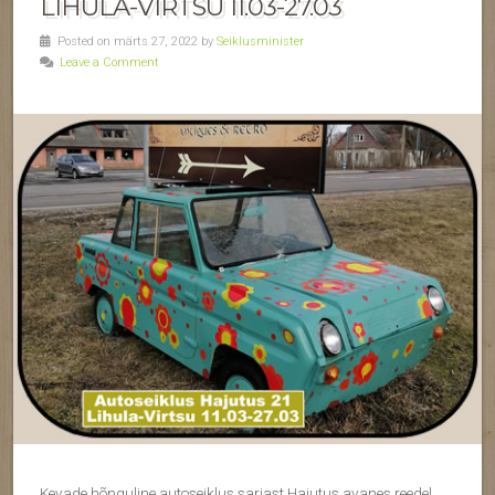
LIHULA-VIRTSU 11.03-27.03
Posted on märts 27, 2022 by
Seiklusminister
Leave a Comment
Kevade hõnguline autoseiklus sarjast Hajutus avanes reedel