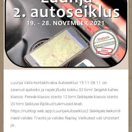
Luunja Valla Kontaktivaba Autoseiklus 19.11-28.11 on
saanud ajalooks ja rajale jõudis kokku 32 tiimi! Seigeldi kahes
klassis: Perede klassis startis 12 tiimi Seiklejate klassis startis
20 tiimi Seikluse lõplikud tulemused leiab:
https://nutilogi.web.app/LuunjaAutoseiklus2 Seiklejate teekondi
näed valides Tracks ja valides Replay. Valikutest vali ühisstart
ja…