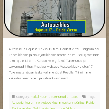
Autoseiklus Hajutus 17 viis 19 tiimi Paidest Virtsu. Seigelda sai
kahes klassis ja Nautijate klassis startis 7 tiimi. Seiklejate tiimis
läks rajale 12 tiimi. Kuidas kellelgi läks? Tulemused ja
teekonnad: https://nutilogi.web.app/AutoseiklusHajutus17
Tulemuste nägemiseks vali menüüst Results. Tiimi nimel
klikkides näed õigeid ja valesid vastuseid….
Category:
Hetkel kuum!
,
Toimunud üritused
Tags:
Autoorienteerumine
,
Autoseiklus
,
meeskonnaüritus
,
Paide
,
Parim seiklus
,
Seiklusorienteerumine
,
Virtsu