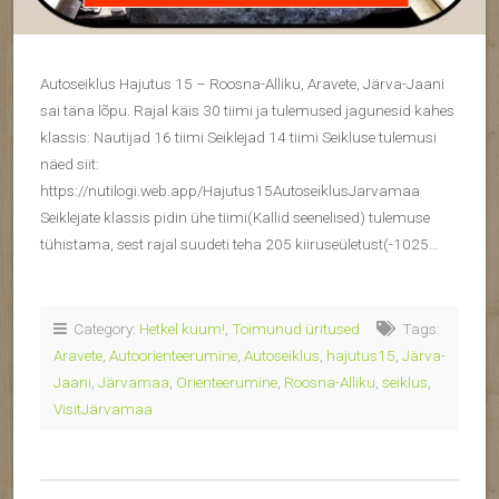
Autoseiklus Hajutus 15 – Roosna-Alliku, Aravete, Järva-Jaani
sai täna lõpu. Rajal käis 30 tiimi ja tulemused jagunesid kahes
klassis: Nautijad 16 tiimi Seiklejad 14 tiimi Seikluse tulemusi
näed siit:
https://nutilogi.web.app/Hajutus15AutoseiklusJarvamaa
Seiklejate klassis pidin ühe tiimi(Kallid seenelised) tulemuse
tühistama, sest rajal suudeti teha 205 kiiruseületust(-1025…
Category:
Hetkel kuum!
,
Toimunud üritused
Tags:
Aravete
,
Autoorienteerumine
,
Autoseiklus
,
hajutus15
,
Järva-
Jaani
,
Järvamaa
,
Orienteerumine
,
Roosna-Alliku
,
seiklus
,
VisitJärvamaa