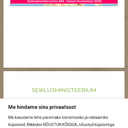
SEIKLUSMINISTEERIUM
Joonas@seiklusministeerium.ee | (+372) 522 6895
Me hindame sinu privaatsust
Reg nr: 12041719
Me kasutame lehe paremaks toimimiseks ja reklaamiks
Privaatsuspoliitika
küpsiseid. Klikkides NÕUSTUN KÕIGIGA, nõustud küpsistega.