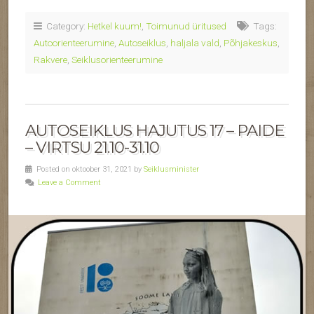
Category:
Hetkel kuum!
,
Toimunud üritused
Tags:
Autoorienteerumine
,
Autoseiklus
,
haljala vald
,
Põhjakeskus
,
Rakvere
,
Seiklusorienteerumine
AUTOSEIKLUS HAJUTUS 17 – PAIDE
– VIRTSU 21.10-31.10
Posted on oktoober 31, 2021 by
Seiklusminister
Leave a Comment