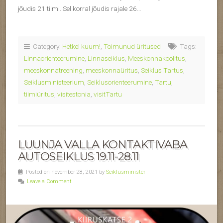
jõudis 21 tiimi. Sel korral jõudis rajale 26…
Category:
Hetkel kuum!
,
Toimunud üritused
Tags:
Linnaorienteerumine
,
Linnaseiklus
,
Meeskonnakoolitus
,
meeskonnatreening
,
meeskonnaüritus
,
Seiklus Tartus
,
Seiklusministeerium
,
Seiklusorienteerumine
,
Tartu
,
tiimiüritus
,
visitestonia
,
visitTartu
LUUNJA VALLA KONTAKTIVABA
AUTOSEIKLUS 19.11-28.11
Posted on november 28, 2021 by
Seiklusminister
Leave a Comment