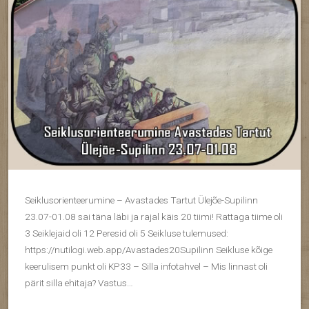
Seiklusorienteerumine – Avastades Tartut Ülejõe-Supilinn
23.07-01.08 sai täna läbi ja rajal käis 20 tiimi! Rattaga tiime oli
3 Seiklejaid oli 12 Peresid oli 5 Seikluse tulemused:
https://nutilogi.web.app/Avastades20Supilinn Seikluse kõige
keerulisem punkt oli KP33 – Silla infotahvel – Mis linnast oli
pärit silla ehitaja? Vastus…