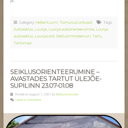
ja…
Category:
Hetkel kuum!
,
Toimunud üritused
Tags:
Autoseiklus
,
Luunja
,
Luunja autoorienteerumine
,
Luunja
autoseiklus
,
Luunjavald
,
Seiklusministeerium
,
Tartu
,
Tartumaa
SEIKLUSORIENTEERUMINE –
AVASTADES TARTUT ÜLEJÕE-
SUPILINN 23.07-01.08
Posted on august 1, 2021 by
Seiklusminister
Leave a Comment