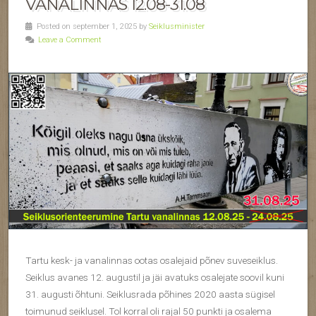
VANALINNAS 12.08-31.08
Posted on september 1, 2025 by
Seiklusminister
Leave a Comment
Tartu kesk- ja vanalinnas ootas osalejaid põnev suveseiklus.
Seiklus avanes 12. augustil ja jäi avatuks osalejate soovil kuni
31. augusti õhtuni. Seiklusrada põhines 2020 aasta sügisel
toimunud seiklusel. Tol korral oli rajal 50 punkti ja osalema