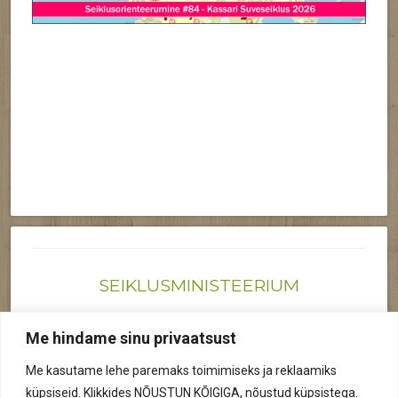
SEIKLUSMINISTEERIUM
Joonas@seiklusministeerium.ee | (+372) 522 6895
Me hindame sinu privaatsust
Reg nr: 12041719
Me kasutame lehe paremaks toimimiseks ja reklaamiks
Privaatsuspoliitika
küpsiseid. Klikkides NÕUSTUN KÕIGIGA, nõustud küpsistega.