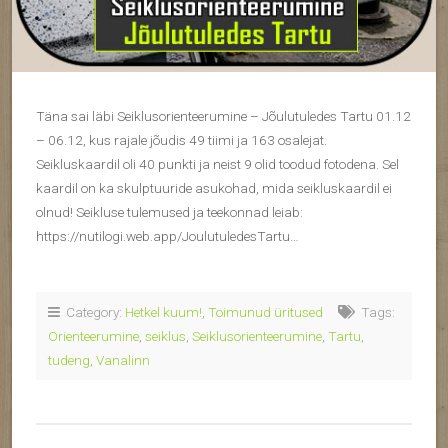
Täna sai läbi Seiklusorienteerumine – Jõulutuledes Tartu 01.12
– 06.12, kus rajale jõudis 49 tiimi ja 163 osalejat.
Seikluskaardil oli 40 punkti ja neist 9 olid toodud fotodena. Sel
kaardil on ka skulptuuride asukohad, mida seikluskaardil ei
olnud! Seikluse tulemused ja teekonnad leiab:
https://nutilogi.web.app/JoulutuledesTartu…
Category:
Hetkel kuum!
,
Toimunud üritused
Tags:
Orienteerumine
,
seiklus
,
Seiklusorienteerumine
,
Tartu
,
tudeng
,
Vanalinn