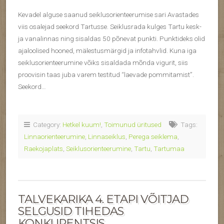
Kevadel alguse saanud seiklusorienteerumise sari Avastades
viis osalejad seekord Tartusse. Seiklusrada kulges Tartu kesk-
ja vanalinnas ning sisaldas 50 põnevat punkti. Punktideks olid
ajaloolised hooned, mälestusmärgid ja infotahvlid. Kuna iga
seiklusorienteerumine võiks sisaldada mõnda vigurit, siis
proovisin taas juba varem testitud “laevade pommitamist”.
Seekord…
Category:
Hetkel kuum!
,
Toimunud üritused
Tags:
Linnaorienteerumine
,
Linnaseiklus
,
Perega seiklema
,
Raekojaplats
,
Seiklusorienteerumine
,
Tartu
,
Tartumaa
TALVEKARIKA 4. ETAPI VÕITJAD
SELGUSID TIHEDAS
KONKURENTSIS