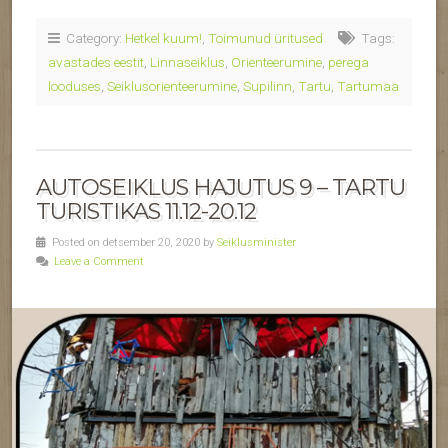
Category:
Hetkel kuum!
,
Toimunud üritused
Tags:
avastades eestit
,
Linnaseiklus
,
Orienteerumine
,
perega
looduses
,
Seiklusorienteerumine
,
Supilinn
,
Tartu
,
Tartumaa
AUTOSEIKLUS HAJUTUS 9 – TARTU
TURISTIKAS 11.12-20.12
Posted on detsember 20, 2020 by
Seiklusminister
Leave a Comment