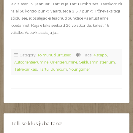
leidis aset 19. jaanuaril Tartus ja Tartu ümbruses. Taaskord oli
rajal 60 kontrollpunkti väärtusega 3-5-7 punkti. Põnevaks tegi
sõidu see, et osalejad ei teadnud punktide väärtust enne
lõpetamist. Rajale läks seekord 26 võistkonda, kellest 16
võistles Vaba-klassis ja ja…
Category:
Toimunud üritused
Tags:
4.etapp
,
Autoorienteerumine
,
Orienteerumine
,
Seiklusministeerium
,
Talvekarikas
,
Tartu
,
Uunikum
,
Youngtimer
Telli seiklus juba täna!