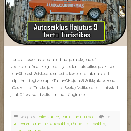
Tartu autoseiklus on saanud läbi ja rajale jõudis 15
võistkonda. Aitäh kõigile osalejatele toredate piltide ja aktiivse
osavõtu eest. Seikluse tulemusi ja teekondi saab näha siit:
https://nutilogi.web.app/TartuAOHajutus9 Seiklejate teekondi
näed valides Tracks ja valides Replay. Valikutest vali ühisstart
ja alt äärest saad valida mahamängimise…
Category:
Hetkel kuum!
,
Toimunud üritused
Tags:
Autoorienteerumine
,
Autoseiklus
,
Lõuna-Eesti
,
seiklus
,
Tartu
,
Tartumaa