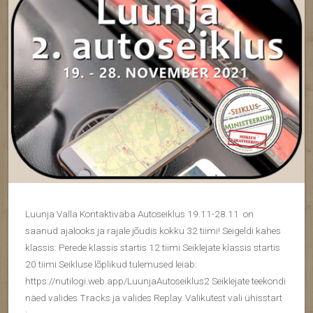
Luunja Valla Kontaktivaba Autoseiklus 19.11-28.11 on
saanud ajalooks ja rajale jõudis kokku 32 tiimi! Seigeldi kahes
klassis: Perede klassis startis 12 tiimi Seiklejate klassis startis
20 tiimi Seikluse lõplikud tulemused leiab:
https://nutilogi.web.app/LuunjaAutoseiklus2 Seiklejate teekondi
näed valides Tracks ja valides Replay. Valikutest vali ühisstart