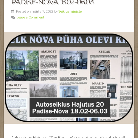
PADISE-NÕVA 18.02-06.03
Posted on märts 7, 2022 by
Seiklusminister
Leave a Comment
Autoseiklus Hajutus 20 – Padise-Nõva sai pühapäeval edukalt