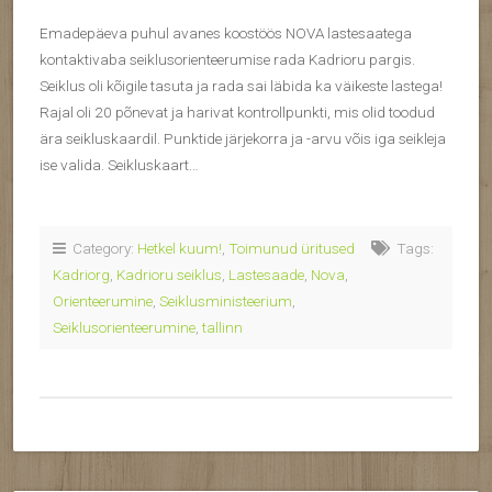
Emadepäeva puhul avanes koostöös NOVA lastesaatega
kontaktivaba seiklusorienteerumise rada Kadrioru pargis.
Seiklus oli kõigile tasuta ja rada sai läbida ka väikeste lastega!
Rajal oli 20 põnevat ja harivat kontrollpunkti, mis olid toodud
ära seikluskaardil. Punktide järjekorra ja -arvu võis iga seikleja
ise valida. Seikluskaart…
Category:
Hetkel kuum!
,
Toimunud üritused
Tags:
Kadriorg
,
Kadrioru seiklus
,
Lastesaade
,
Nova
,
Orienteerumine
,
Seiklusministeerium
,
Seiklusorienteerumine
,
tallinn