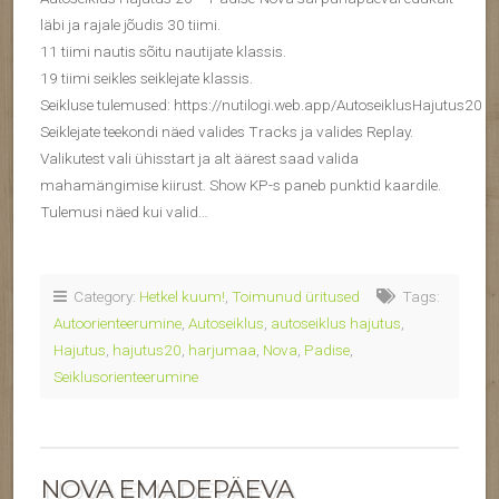
läbi ja rajale jõudis 30 tiimi.
11 tiimi nautis sõitu nautijate klassis.
19 tiimi seikles seiklejate klassis.
Seikluse tulemused: https://nutilogi.web.app/AutoseiklusHajutus20
Seiklejate teekondi näed valides Tracks ja valides Replay.
Valikutest vali ühisstart ja alt äärest saad valida
mahamängimise kiirust. Show KP-s paneb punktid kaardile.
Tulemusi näed kui valid…
Category:
Hetkel kuum!
,
Toimunud üritused
Tags:
Autoorienteerumine
,
Autoseiklus
,
autoseiklus hajutus
,
Hajutus
,
hajutus20
,
harjumaa
,
Nova
,
Padise
,
Seiklusorienteerumine
NOVA EMADEPÄEVA