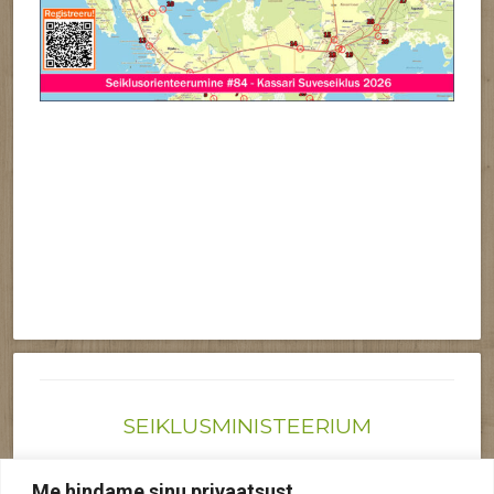
SEIKLUSMINISTEERIUM
Joonas@seiklusministeerium.ee | (+372) 522 6895
Me hindame sinu privaatsust