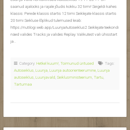
saanud ajalooks ja rajale jõudis kokku 32 tiimi! Seigeldi kahes
klassis: Perede klassis startis 12 tiimi Seiklejate klassis startis
20 tiimi Seikluse lõplikud tulemused leiab:
https://nutilogi.web.app/LuunjaAutoseiklus2 Seiklejate teekondi
näed valides Tracks ja valides Replay. Valikutest vali ühisstart
ja…
Category:
Hetkel kuum!
,
Toimunud üritused
Tags:
Autoseiklus
,
Luunja
,
Luunja autoorienteerumine
,
Luunja
autoseiklus
,
Luunjavald
,
Seiklusministeerium
,
Tartu
,
Tartumaa