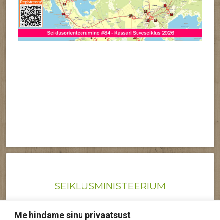
SEIKLUSMINISTEERIUM
Joonas@seiklusministeerium.ee | (+372) 522 6895
Me hindame sinu privaatsust
Reg nr: 12041719