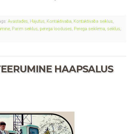
gs:
Avastades
,
Hajutus
,
Kontaktivaba
,
Kontaktivaba seiklus
,
umine
,
Parim seiklus
,
perega looduses
,
Perega seiklema
,
seiklus
,
TEERUMINE HAAPSALUS