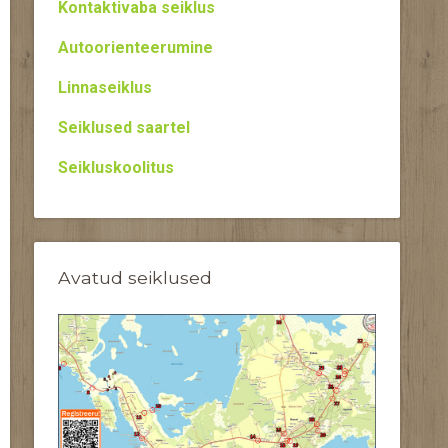
Kontaktivaba seiklus
Autoorienteerumine
Linnaseiklus
Seiklused saartel
Seikluskoolitus
Avatud seiklused