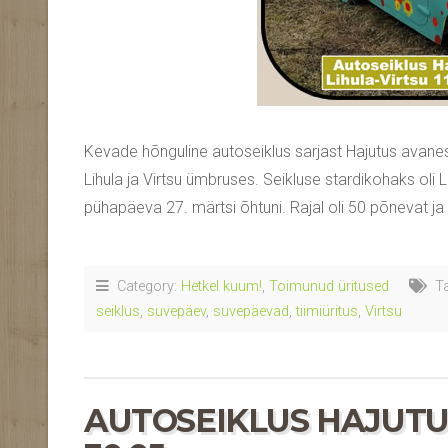
Kevade hõnguline autoseiklus sarjast Hajutus avanes
Lihula ja Virtsu ümbruses. Seikluse stardikohaks oli Li
pühapäeva 27. märtsi õhtuni. Rajal oli 50 põnevat ja 
Category:
Hetkel kuum!
,
Toimunud üritused
Ta
seiklus
,
suvepäev
,
suvepäevad
,
tiimiüritus
,
Virtsu
AUTOSEIKLUS HAJUTUS