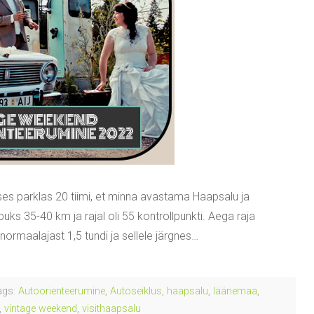
s parklas 20 tiimi, et minna avastama Haapsalu ja
ks 35-40 km ja rajal oli 55 kontrollpunkti. Aega raja
normaalajast 1,5 tundi ja sellele järgnes…
gs:
Autoorienteerumine
,
Autoseiklus
,
haapsalu
,
läänemaa
,
,
vintage weekend
,
visithaapsalu