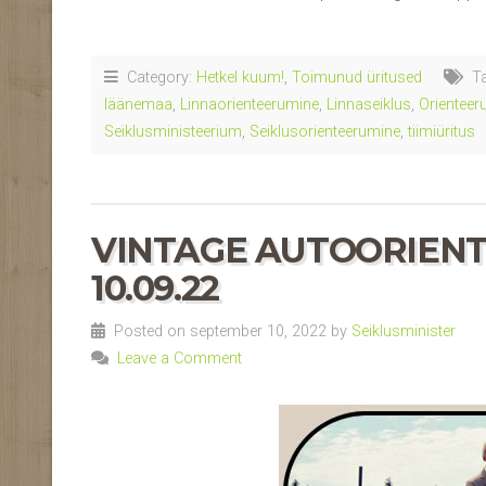
Category:
Hetkel kuum!
,
Toimunud üritused
Ta
läänemaa
,
Linnaorienteerumine
,
Linnaseiklus
,
Orienteer
Seiklusministeerium
,
Seiklusorienteerumine
,
tiimiüritus
VINTAGE AUTOORIEN
10.09.22
Posted on september 10, 2022 by
Seiklusminister
Leave a Comment