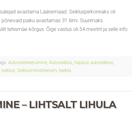
s osalejad avastama Läänemaad. Seikluspiirkonnaks oli
s põnevaid paiku avastamas 31 tiimi. Suurimaks
ilt tehismäe kõrgus. Õige vastus oli 54 meetrit ja selle info
gs:
Autoorienteerumine
,
Autoseiklus
,
hajutus autoseiklus
,
,
seiklus
,
Seiklusministeerium
,
taebla
NE – LIHTSALT LIHULA