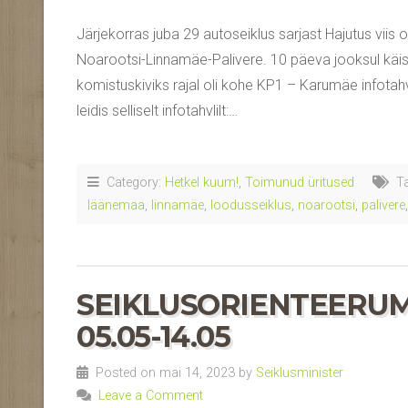
Järjekorras juba 29 autoseiklus sarjast Hajutus vii
Noarootsi-Linnamäe-Palivere. 10 päeva jooksul käi
komistuskiviks rajal oli kohe KP1 – Karumäe infotahvl
leidis selliselt infotahvlilt:…
Category:
Hetkel kuum!
,
Toimunud üritused
Ta
läänemaa
,
linnamäe
,
loodusseiklus
,
noarootsi
,
palivere
SEIKLUSORIENTEERUMI
05.05-14.05
Posted on mai 14, 2023 by
Seiklusminister
Leave a Comment