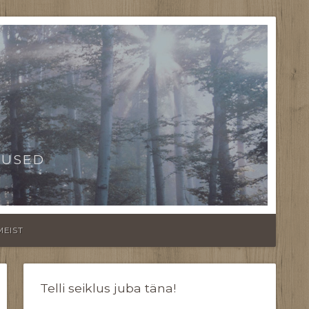
TUSED
MEIST
Telli seiklus juba täna!