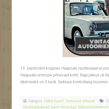
10. septembril kogunes Haapsalu raudteejaama esise
Haapsalu ümbruse põnevaid kohti. Raja pikkus oli lõpu
läbimiseks on 3 tundi. Seikluse kontrollaeg koosnes 
Category:
Hetkel kuum!
,
Toimunud üritused
Ta
Nostalgiapäevad
,
parim tiimiüritus
,
Seiklusministeerium