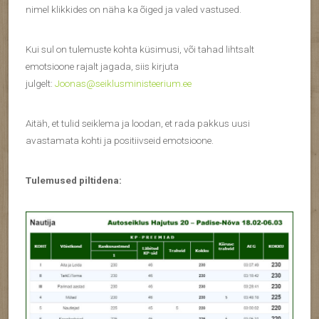
nimel klikkides on näha ka õiged ja valed vastused.
Kui sul on tulemuste kohta küsimusi, või tahad lihtsalt
emotsioone rajalt jagada, siis kirjuta
julgelt:
Joonas@seiklusministeerium.ee
Aitäh, et tulid seiklema ja loodan, et rada pakkus uusi
avastamata kohti ja positiivseid emotsioone.
Tulemused piltidena: