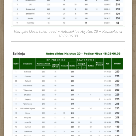
Nautijate klassi tulemused – Autoseiklus Hajutus 20 – Padise-Nõva
18.02-06.03