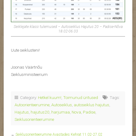
Seiklejate klassi tulemused – Autoseiklus Hajutus 20 – Padise-Nõva
18.02-06.03
Uute seiklusteni!
Joonas Väärtnõu
Seiklusministeerium
Category:
Hetkel kuum!
,
Toimunud üritused
Tags:
Autoorienteerumine
,
Autoseiklus
,
autoseiklus hajutus
,
Hajutus
,
hajutus20
,
harjumaa
,
Nova
,
Padise
,
Seiklusorienteerumine
←
Seiklusorienteerumine Avastades Kehrat 11.02-27.02