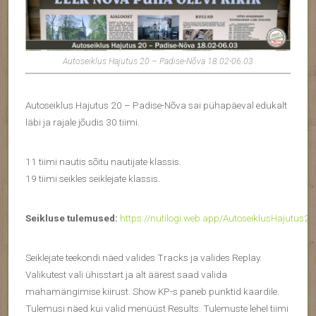
Autoseiklus Hajutus 20 – Padise-Nõva 18.02-06.03
Autoseiklus Hajutus 20 – Padise-Nõva sai pühapäeval edukalt
läbi ja rajale jõudis 30 tiimi.
11 tiimi nautis sõitu nautijate klassis.
19 tiimi seikles seiklejate klassis.
Seikluse tulemused:
https://nutilogi.web.app/AutoseiklusHajutus20
Seiklejate teekondi näed valides Tracks ja valides Replay.
Valikutest vali ühisstart ja alt äärest saad valida
mahamängimise kiirust. Show KP-s paneb punktid kaardile.
Tulemusi näed kui valid menüüst Results. Tulemuste lehel tiimi