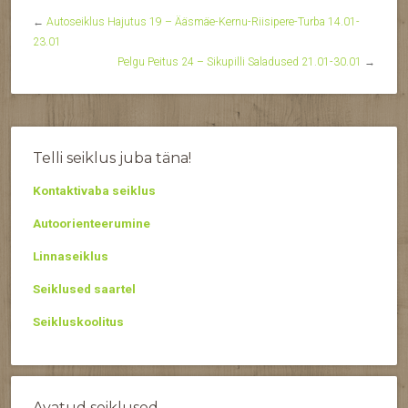
←
Autoseiklus Hajutus 19 – Ääsmäe-Kernu-Riisipere-Turba 14.01-
23.01
Pelgu Peitus 24 – Sikupilli Saladused 21.01-30.01
→
Telli seiklus juba täna!
Kontaktivaba seiklus
Autoorienteerumine
Linnaseiklus
Seiklused saartel
Seikluskoolitus
Avatud seiklused