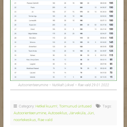
Autoorienteerumine – Nutikalt Liikvel – Rae vald 29.01.2022
Category:
Hetkel kuum!
,
Toimunud üritused
Tags:
Autoorienteerumine
,
Autoseiklus
,
Järveküla
,
Jüri
,
noortekeskus
,
Rae vald