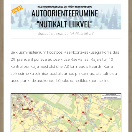
Autoorienteerumine ”Nutikalt liikvel”
Seiklusministeerium koostöös Rae Noortekeskusega korraldas
29. jaanuaril põneva autoseikluse Rae vallas. Rajale tuli 40
kontrollpunkti ja need olid ühel A3 formaadis kaardil. Kuna
seiklesime ka eelmisel aastal samas piirkonnas, siis tuli leida
uued punktide asukohad. Lõpuks sai seikluskaart selline: