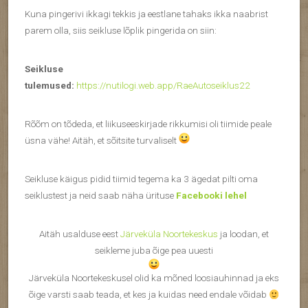
Kuna pingerivi ikkagi tekkis ja eestlane tahaks ikka naabrist
parem olla, siis seikluse lõplik pingerida on siin:
Seikluse
tulemused:
https://nutilogi.web.app/RaeAutoseiklus22
Rõõm on tõdeda, et liikuseeskirjade rikkumisi oli tiimide peale
üsna vähe! Aitäh, et sõitsite turvaliselt
Seikluse käigus pidid tiimid tegema ka 3 ägedat pilti oma
seiklustest ja neid saab näha ürituse
Facebooki lehel
Aitäh usalduse eest
Järveküla Noortekeskus
ja loodan, et
seikleme juba õige pea uuesti
Järveküla Noortekeskusel olid ka mõned loosiauhinnad ja eks
õige varsti saab teada, et kes ja kuidas need endale võidab