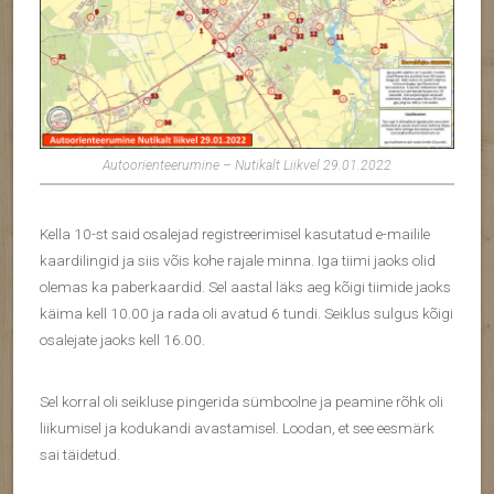
Autoorienteerumine – Nutikalt Liikvel 29.01.2022
Kella 10-st said osalejad registreerimisel kasutatud e-mailile
kaardilingid ja siis võis kohe rajale minna. Iga tiimi jaoks olid
olemas ka paberkaardid. Sel aastal läks aeg kõigi tiimide jaoks
käima kell 10.00 ja rada oli avatud 6 tundi. Seiklus sulgus kõigi
osalejate jaoks kell 16.00.
Sel korral oli seikluse pingerida sümboolne ja peamine rõhk oli
liikumisel ja kodukandi avastamisel. Loodan, et see eesmärk
sai täidetud.