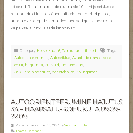
sõidetud. Raju ilma trotsides tuli rajale 10 tiimi ja seiklustest
rajal puudu ei tulnud. Jõudu tuli katsuda murtud puude,
üüratute veelompide ja muu lendava sodiga. Õnneks oli rajal
ka päikselisi hetki ja seda kinnitavad…
Category:
Hetkel kuum!
,
Toimunud üritused
Tags:
Autoorienteerumine
,
Autoseiklus
,
Avastades
,
avastades
eestit
,
harjumaa
,
kiili vald
,
Linnaseiklus
,
Seiklusministeerium
,
vanatehnika
,
Youngtimer
AUTOORIENTEERUMINE HAJUTUS
34 – HAAPSALU-ROHUKÜLA 09.09-
22.09
Posted on september 23, 2024 by
Seiklusminister
Leave a Comment