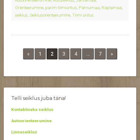
Autoorienteerumine
,
Autoseiklus
,
Järvamaa
,
Orienteerumine
,
parim tiimiüritus
,
Pärnumaa
,
Raplamaa
,
seiklus
,
Seiklusorienteerumine
,
Tiimi üritus
«
1
2
3
4
…
7
»
Telli seiklus juba täna!
Kontaktivaba seiklus
Autoorienteerumine
Linnaseiklus