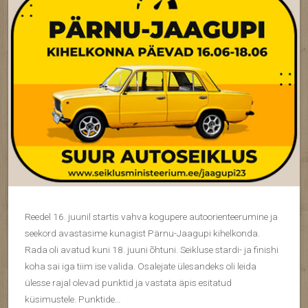
Reedel 16. juunil startis vahva kogupere autoorienteerumine ja
seekord avastasime kunagist Pärnu-Jaagupi kihelkonda.
Rada oli avatud kuni 18. juuni õhtuni. Seikluse stardi- ja finishi
koha sai iga tiim ise valida. Osalejate ülesandeks oli leida
ülesse rajal olevad punktid ja vastata äpis esitatud
küsimustele. Punktide…