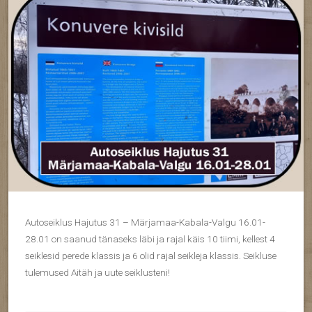
Autoseiklus Hajutus 31 – Märjamaa-Kabala-Valgu 16.01-
28.01 on saanud tänaseks läbi ja rajal käis 10 tiimi, kellest 4
seiklesid perede klassis ja 6 olid rajal seikleja klassis. Seikluse
tulemused Aitäh ja uute seiklusteni!