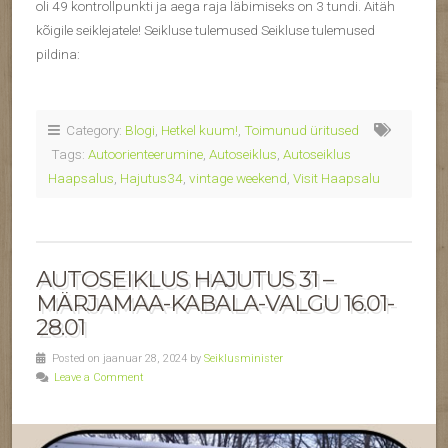
oli 49 kontrollpunkti ja aega raja läbimiseks on 3 tundi. Aitäh
kõigile seiklejatele! Seikluse tulemused Seikluse tulemused
pildina:
Category:
Blogi
,
Hetkel kuum!
,
Toimunud üritused
Tags:
Autoorienteerumine
,
Autoseiklus
,
Autoseiklus
Haapsalus
,
Hajutus34
,
vintage weekend
,
Visit Haapsalu
AUTOSEIKLUS HAJUTUS 31 –
MÄRJAMAA-KABALA-VALGU 16.01-
28.01
Posted on jaanuar 28, 2024 by
Seiklusminister
Leave a Comment