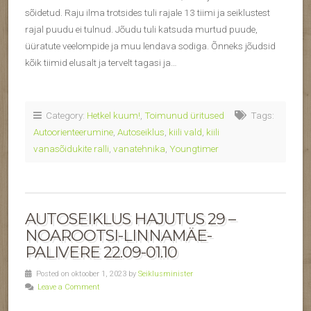
sõidetud. Raju ilma trotsides tuli rajale 13 tiimi ja seiklustest
rajal puudu ei tulnud. Jõudu tuli katsuda murtud puude,
üüratute veelompide ja muu lendava sodiga. Õnneks jõudsid
kõik tiimid elusalt ja tervelt tagasi ja…
Category:
Hetkel kuum!
,
Toimunud üritused
Tags:
Autoorienteerumine
,
Autoseiklus
,
kiili vald
,
kiili
vanasõidukite ralli
,
vanatehnika
,
Youngtimer
AUTOSEIKLUS HAJUTUS 29 –
NOAROOTSI-LINNAMÄE-
PALIVERE 22.09-01.10
Posted on oktoober 1, 2023 by
Seiklusminister
Leave a Comment