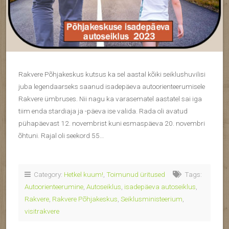
Rakvere Põhjakeskus kutsus ka sel aastal kõiki seiklushuvilisi
juba legendaarseks saanud isadepäeva autoorienteerumisele
Rakvere ümbruses. Nii nagu ka varasematel aastatel sai iga
tiim enda stardiaja ja -päeva ise valida. Rada oli avatud
pühapäevast 12. novembrist kuni esmaspäeva 20. novembri
õhtuni. Rajal oli seekord 55…
Category:
Hetkel kuum!
,
Toimunud üritused
Tags:
Autoorienteerumine
,
Autoseiklus
,
isadepäeva autoseiklus
,
Rakvere
,
Rakvere Põhjakeskus
,
Seiklusministeerium
,
visitrakvere