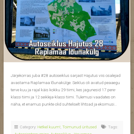
Järjekorras juba #28 autoseiklus sarjast Hajutus viis osalejad
avastama Raplamaa lõunakülge. Seiklus oli avatud peaaegu
terve kuu ja rajal käis kokku 29 tiimi, kes jagunesid 17 pere-
klassi tiimi ja 12 seikleja-klassi tiimi. Tulemusi vaadates on
näha, et enamus punkte olid suhteliselt lihtsad ja eksimusi…
Category:
Hetkel kuum!
,
Toimunud üritused
Tags: