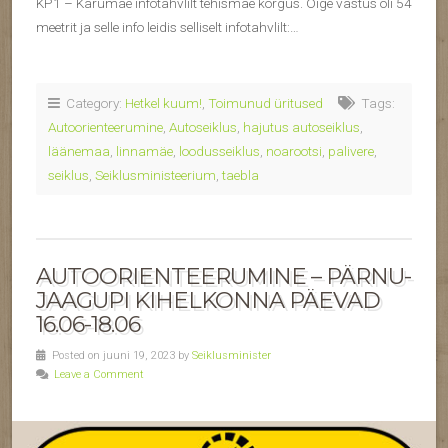
KP1 – Karumäe infotahvlilt tehismäe kõrgus. Õige vastus oli 54
meetrit ja selle info leidis selliselt infotahvlilt:…
Category:
Hetkel kuum!
,
Toimunud üritused
Tags:
Autoorienteerumine
,
Autoseiklus
,
hajutus autoseiklus
,
läänemaa
,
linnamäe
,
loodusseiklus
,
noarootsi
,
palivere
,
seiklus
,
Seiklusministeerium
,
taebla
AUTOORIENTEERUMINE – PÄRNU-
JAAGUPI KIHELKONNA PÄEVAD
16.06-18.06
Posted on juuni 19, 2023 by
Seiklusminister
Leave a Comment