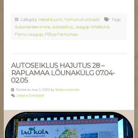
Category:
Hetkel kuum!
,
Toimunud üritused
Tags:
Autoorienteerumine
,
Autoseiklus
,
Jaagupi Kihelkond
,
Pärnu-Jaagupi
,
Põhja-Pärnumaa
AUTOSEIKLUS HAJUTUS 28 –
RAPLAMAA LÕUNAKÜLG 07.04-
02.05
Posted on mai 2, 2023 by
Seiklusminister
Leave a Comment