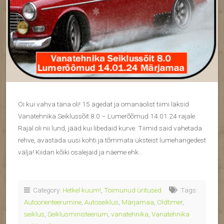
Oi kui vahva täna oli! 15 ägedat ja omanäolist tiimi läksid
Vanatehnika Seiklussõit 8.0 – Lumerõõmud 14.01.24 rajale.
Rajal oli nii lund, jääd kui libedaid kurve. Tiimid said vahetada
rehve, avastada uusi kohti ja tõmmata üksteist lumehangedest
välja! Kiidan kõiki osalejaid ja näeme ehk…
Category:
Hetkel kuum!
,
Toimunud üritused
Tags:
Autoorienteerumine
,
Autoseiklus
,
Märjamaa
,
Oldtimer
,
seiklus
,
Seiklusministeerium
,
vanatehnika
,
Vanatehnika