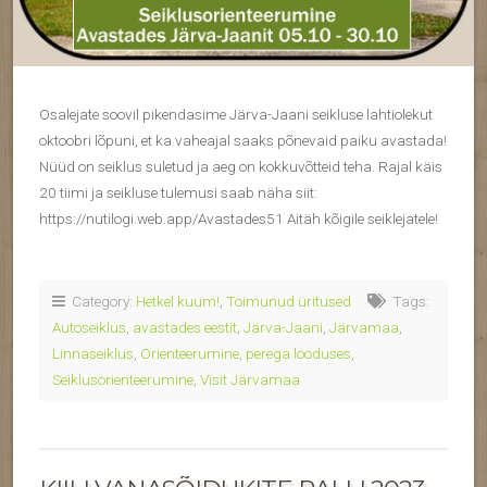
Osalejate soovil pikendasime Järva-Jaani seikluse lahtiolekut
oktoobri lõpuni, et ka vaheajal saaks põnevaid paiku avastada!
Nüüd on seiklus suletud ja aeg on kokkuvõtteid teha. Rajal käis
20 tiimi ja seikluse tulemusi saab näha siit:
https://nutilogi.web.app/Avastades51 Aitäh kõigile seiklejatele!
Category:
Hetkel kuum!
,
Toimunud üritused
Tags:
Autoseiklus
,
avastades eestit
,
Järva-Jaani
,
Järvamaa
,
Linnaseiklus
,
Orienteerumine
,
perega looduses
,
Seiklusorienteerumine
,
Visit Järvamaa