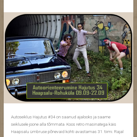
Autoseiklus Hajutus #34 on saanud ajalooks ja saame
seiklusele joone alla tõmmata. Koos retro masinatega käis
Haapsalu ümbruse põnevaid kohti avastamas 31. tiimi. Rajal