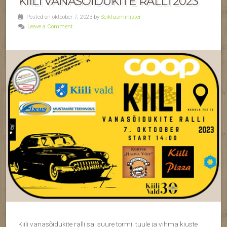
KIILI VANASÕIDUKITE RALLI 2023
Posted on oktoober 7, 2023 by
Seiklusminister
Leave a Comment
Kiili vanasõidukite ralli sai suure tormi, tuule ja vihma kiuste