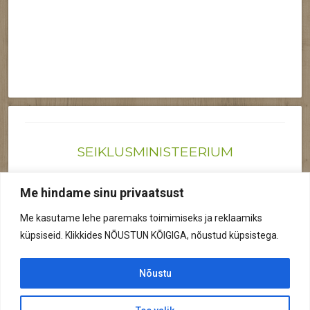
SEIKLUSMINISTEERIUM
Joonas@seiklusministeerium.ee | (+372) 522 6895
Me hindame sinu privaatsust
Reg nr: 12041719
Me kasutame lehe paremaks toimimiseks ja reklaamiks
Privaatsuspoliitika
küpsiseid. Klikkides NÕUSTUN KÕIGIGA, nõustud küpsistega.
© 2026 Kõik õigused kaitstud.
Nõustu