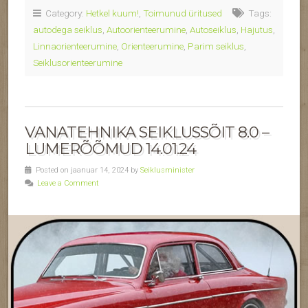
Category:
Hetkel kuum!
,
Toimunud üritused
Tags:
autodega seiklus
,
Autoorienteerumine
,
Autoseiklus
,
Hajutus
,
Linnaorienteerumine
,
Orienteerumine
,
Parim seiklus
,
Seiklusorienteerumine
VANATEHNIKA SEIKLUSSÕIT 8.0 –
LUMERÕÕMUD 14.01.24
Posted on jaanuar 14, 2024 by
Seiklusminister
Leave a Comment