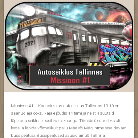
Missioon #1 – Kaasakiskuv autoseiklus Tallinnas 13.10 on
saanud ajalooks. Rajale jõudis 14 tiimi ja neist 4 suutsid
lõpetada seikluse positiivse skooriga. Tiimide ülesandeks oli
leida ja läbida võimalikult palju Mäe või Mägi nime sisaldavaid
bussipeatusi. Bussipeatused asusid ainult Tallinna