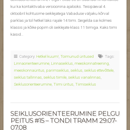
kui ka kontaktivaba versioonina ajalooks. Teisipäeval 4.
oktoobril kohtusime seiklejatega Vabaduse väljaku kõrval
parklas ja tol hetkel läks rajale 14 tiimi. Seigelda sai kolmes
klassis ja kõike popim oli seiklejate klass 11 tiimiga. Kaks tiimi
käisid…
Category:
Hetkel kuum!
,
Toimunud üritused
Tags:
Linnaorienteerumine
,
Linnaseiklus
,
meeskonnatreening
,
meeskonnaüritus
,
parimseiklus
,
seiklus
,
seiklus ettevõttele
,
seiklus tallinnas
,
seiklus tiimile
,
seiklus vanalinnas
,
Seiklusorienteerumine
,
Tiimi üritus
,
Tiimiseiklus
SEIKLUSORIENTEERUMINE PELGU
PEITUS #15 – TONDI TRAMM 29.07-
07.08