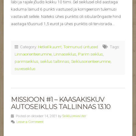
läbi ja rajale jõudis kokku 10 tiimi. Sel seiklusel olid aastaga
kaduma läinud 6 punkti vastused ja korrigeerisin tulemusi
vastavalt sellele. Näiteks ühes punktis oli sibularõngaste hind
aastaga tõusnud 1,5 eurot ja ühes punktis oli tervisrada…
Category:
Hetkel kuum!
,
Toimunud üritused
Tags:
Linnaorienteerumine
,
Linnaseiklus
,
Parim seiklus
,
parimseiklus
,
seiklus tallinnas
,
Seiklusorienteerumine
,
suveseiklus
MISSIOON #1 – KAASAKISKUV
AUTOSEIKLUS TALLINNAS 13.10
Posted on oktoober 14, 2021 by
Seiklusminister
Leave a Comment