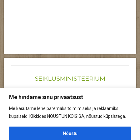
SEIKLUSMINISTEERIUM
Joonas@seiklusministeerium.ee | (+372) 522 6895
Me hindame sinu privaatsust
Reg nr: 12041719
Me kasutame lehe paremaks toimimiseks ja reklaamiks
Privaatsuspoliitika
küpsiseid. Klikkides NÕUSTUN KÕIGIGA, nõustud küpsistega.
© 2026 Kõik õigused kaitstud.
Nõustu