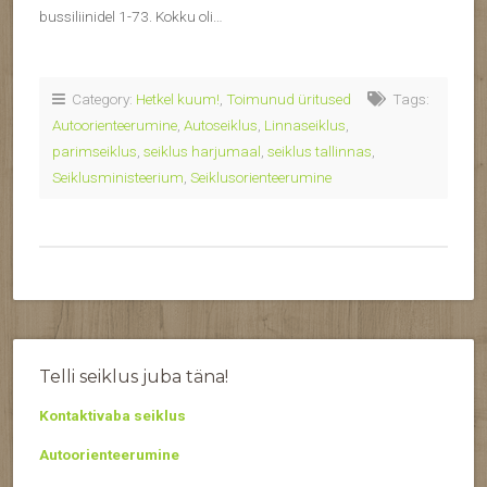
bussiliinidel 1-73. Kokku oli…
Category:
Hetkel kuum!
,
Toimunud üritused
Tags:
Autoorienteerumine
,
Autoseiklus
,
Linnaseiklus
,
parimseiklus
,
seiklus harjumaal
,
seiklus tallinnas
,
Seiklusministeerium
,
Seiklusorienteerumine
Telli seiklus juba täna!
Kontaktivaba seiklus
Autoorienteerumine