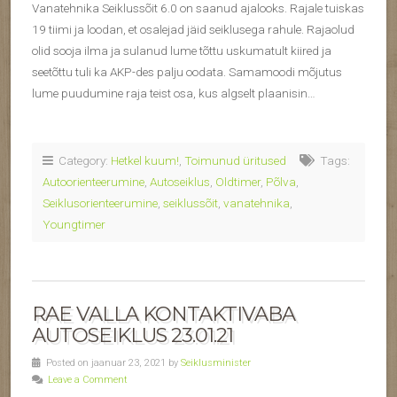
Vanatehnika Seiklussõit 6.0 on saanud ajalooks. Rajale tuiskas
19 tiimi ja loodan, et osalejad jäid seiklusega rahule. Rajaolud
olid sooja ilma ja sulanud lume tõttu uskumatult kiired ja
seetõttu tuli ka AKP-des palju oodata. Samamoodi mõjutus
lume puudumine raja teist osa, kus algselt plaanisin…
Category:
Hetkel kuum!
,
Toimunud üritused
Tags:
Autoorienteerumine
,
Autoseiklus
,
Oldtimer
,
Põlva
,
Seiklusorienteerumine
,
seiklussõit
,
vanatehnika
,
Youngtimer
RAE VALLA KONTAKTIVABA
AUTOSEIKLUS 23.01.21
Posted on jaanuar 23, 2021 by
Seiklusminister
Leave a Comment