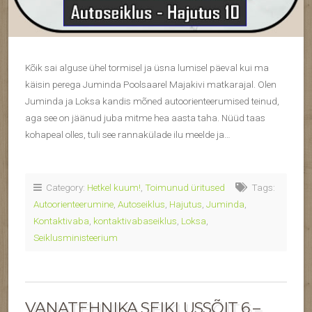
Kõik sai alguse ühel tormisel ja üsna lumisel päeval kui ma
käisin perega Juminda Poolsaarel Majakivi matkarajal. Olen
Juminda ja Loksa kandis mõned autoorienteerumised teinud,
aga see on jäänud juba mitme hea aasta taha. Nüüd taas
kohapeal olles, tuli see rannakülade ilu meelde ja…
Category:
Hetkel kuum!
,
Toimunud üritused
Tags:
Autoorienteerumine
,
Autoseiklus
,
Hajutus
,
Juminda
,
Kontaktivaba
,
kontaktivabaseiklus
,
Loksa
,
Seiklusministeerium
VANATEHNIKA SEIKLUSSÕIT 6 –