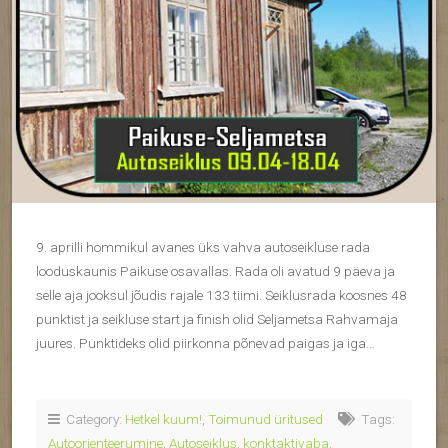
9. aprilli hommikul avanes üks vahva autoseikluse rada
looduskaunis Paikuse osavallas. Rada oli avatud 9 päeva ja
selle aja jooksul jõudis rajale 133 tiimi. Seiklusrada koosnes 48
punktist ja seikluse start ja finish olid Seljametsa Rahvamaja
juures. Punktideks olid piirkonna põnevad paigas ja iga…
Category:
Hetkel kuum!
,
Toimunud üritused
Tags:
Autoorienteerumine
,
Autoseiklus
,
konktaktivaba
,