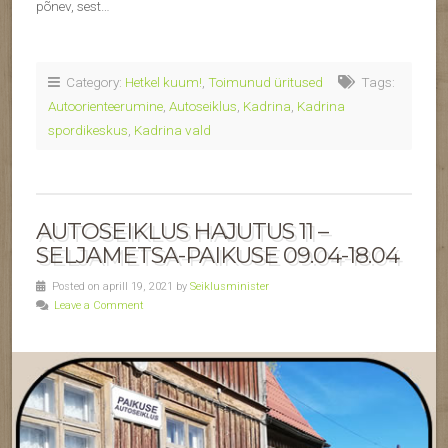
põnev, sest…
Category:
Hetkel kuum!
,
Toimunud üritused
Tags:
Autoorienteerumine
,
Autoseiklus
,
Kadrina
,
Kadrina
spordikeskus
,
Kadrina vald
AUTOSEIKLUS HAJUTUS 11 –
SELJAMETSA-PAIKUSE 09.04-18.04
Posted on aprill 19, 2021 by
Seiklusminister
Leave a Comment