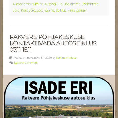
Autoorienteerumine
,
Autoseiklus
,
Jõelähtme
,
Jõelähtme
vald
,
Kostivere
,
Loo
,
neeme
,
Seiklusministeerium
RAKVERE PÕHJAKESKUSE
KONTAKTIVABA AUTOSEIKLUS
07.11-15.11
Posted on november 17, 2020 by
Seiklusminister
Leave a Comment