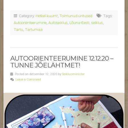
Category:
Hetkel kuum!
,
Toimunud üritused
Tags:
Autoorienteerumine
,
Autoseiklus
,
Lõuna-Eesti
,
seiklus
,
Tartu
,
Tartumaa
AUTOORIENTEERUMINE 12.12.20 –
TUNNE JÕELÄHTMET!
Posted on detsember 12, 2020 by
Seiklusminister
Leave a Comment