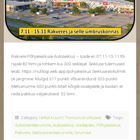
Rakvere Põhjakeskuse Autoseiklus – Isade eri 07.11-15.11 tõi
rajale 82 tiimi ja rohkem kui 300 seiklejat. Seikluse tulemused
leiab: https://nutilogi.web.app/pohjakeskus Seikluse esikolmik
oli järgmine: Mulgid 317 punkti Võsarändurid 303 punkti
Metsanurme 300 punkti Aitäh kõigile osalejatele ja loodan, et
rada pakkus väljakutseid. 52 tiimi…
Category:
Hetkel kuum!
,
Toimunud üritused
Tags:
Autoorienteerumine
,
Autoseiklus
,
Isadepäev
,
Põhjakeskus
,
Rakvere
,
Seiklusorienteerumine
,
Virumaa