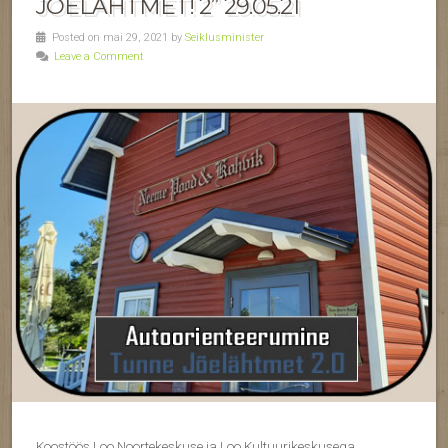
JÕELÄHTMET! 2” 29.05.21
Posted on mai 29, 2021 by
Seiklusminister
Leave a Comment
Koostöös Loo Noortekeskuse ja Loo Kultuurikeskusega