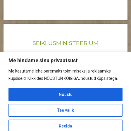
SEIKLUSMINISTEERIUM
Joonas@seiklusministeerium.ee | (+372) 522 6895
Me hindame sinu privaatsust
Reg nr: 12041719
Me kasutame lehe paremaks toimimiseks ja reklaamiks
Privaatsuspoliitika
küpsiseid. Klikkides NÕUSTUN KÕIGIGA, nõustud küpsistega.
© 2026 Kõik õigused kaitstud.
Nõustu
Tee valik
© 2026 Seiklusministeerium
Keeldu