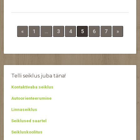
«
1
…
3
4
5
6
7
»
Telli seiklus juba täna!
Kontaktivaba seiklus
Autoorienteerumine
Linnaseiklus
Seiklused saartel
Seikluskoolitus