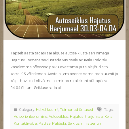
Täpselt aasta tagasi sai alguse autoseikluste sari nimega
Hajutus! Esimene seiklusrada viis osalejad Keila-Paldiski-
Vasalemma põnevaid paiku avastama ja rajale jõudis tol
korral 95 võistkonda. Aasta hiljem avanes sama rada uuesti ja
kõigil huvilistel oli võimalus minna rajale kuni pühapäeva
04.04 õhtuni. Seikluse rada oli…
Category:
Hetkel kuum!
,
Toimunud üritused
Tags:
Autoorienteerumine
,
Autoseiklus
,
Hajutus
,
harjumaa
,
Keila
,
Kontaktivaba
,
Padise
,
Paldiski
,
Seiklusministeerium