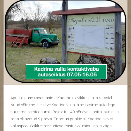
Aprilli alguses avastasime Kadrina alevikku jala ja ratastel.
Nüüd võtsime ette terve Kadrina valla ja seiklesime autodega
suuremal territooriumil. Rajale tuli 40 põnevat kontrollpunkti ja
rada oli avatud 9 päeva. Enamus punkte oli Kadrina alevist
väljaspool. Seiklustrassi ettevalmistus oli minu jaoks väga