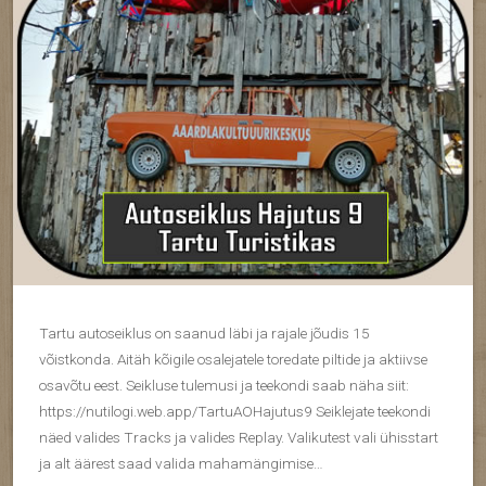
Tartu autoseiklus on saanud läbi ja rajale jõudis 15
võistkonda. Aitäh kõigile osalejatele toredate piltide ja aktiivse
osavõtu eest. Seikluse tulemusi ja teekondi saab näha siit:
https://nutilogi.web.app/TartuAOHajutus9 Seiklejate teekondi
näed valides Tracks ja valides Replay. Valikutest vali ühisstart
ja alt äärest saad valida mahamängimise…