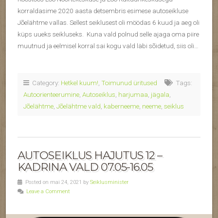
korraldasime 2020 aasta detsembris esimese autoseikluse
Jõelähtme vallas. Sellest seiklusest oli möödas 6 kuud ja aeg oli
küps uueks seikluseks. Kuna vald polnud selle ajaga oma piire
muutnud ja eelmisel korral sai kogu vald läbi sõidetud, siis oli…
Category:
Hetkel kuum!
,
Toimunud üritused
Tags:
Autoorienteerumine
,
Autoseiklus
,
harjumaa
,
jägala
,
Jõelähtme
,
Jõelähtme vald
,
kaberneeme
,
neeme
,
seiklus
AUTOSEIKLUS HAJUTUS 12 –
KADRINA VALD 07.05-16.05
Posted on mai 24, 2021 by
Seiklusminister
Leave a Comment