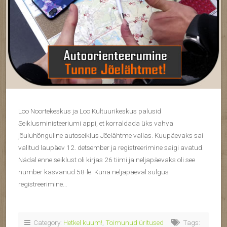
Loo Noortekeskus ja Loo Kultuurikeskus palusid
Seiklusministeeriumi appi, et korraldada üks vahva
jõuluhõnguline autoseiklus Jõelähtme vallas. Kuupäevaks sai
valitud laupäev 12. detsember ja registreerimine saigi avatud.
Nädal enne seiklust oli kirjas 26 tiimi ja neljapäevaks oli see
number kasvanud 58-le. Kuna neljapäeval sulgus
registreerimine…
Category:
Hetkel kuum!
,
Toimunud üritused
Tags: