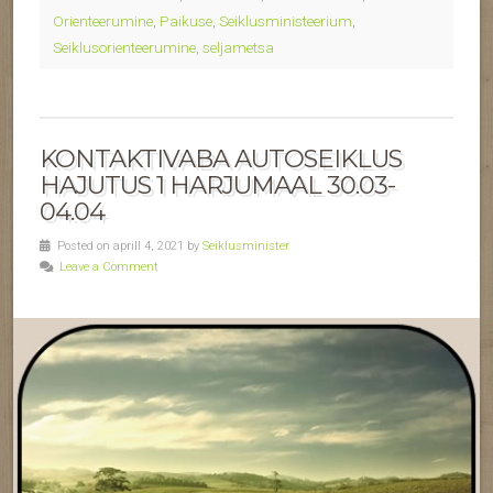
Orienteerumine
,
Paikuse
,
Seiklusministeerium
,
Seiklusorienteerumine
,
seljametsa
KONTAKTIVABA AUTOSEIKLUS
HAJUTUS 1 HARJUMAAL 30.03-
04.04
Posted on aprill 4, 2021 by
Seiklusminister
Leave a Comment