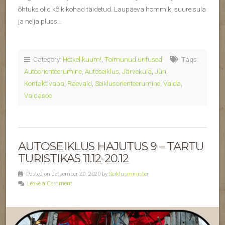
õhtuks olid kõik kohad täidetud. Laupäeva hommik, suure sula
ja nelja pluss…
Category:
Hetkel kuum!
,
Toimunud üritused
Tags:
Autoorienteerumine
,
Autoseiklus
,
Järveküla
,
Jüri
,
Kontaktivaba
,
Raevald
,
Seiklusorienteerumine
,
Vaida
,
Vaidasoo
AUTOSEIKLUS HAJUTUS 9 – TARTU
TURISTIKAS 11.12-20.12
Posted on detsember 20, 2020 by
Seiklusminister
Leave a Comment