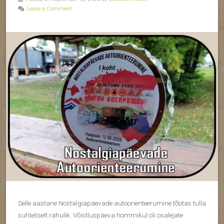
Leave a Comment
Selle aastane Nostalgiapäevade autoorienteerumine tõotas tulla
suhteliselt rahulik. Võistluspäeva hommikul oli osalejate