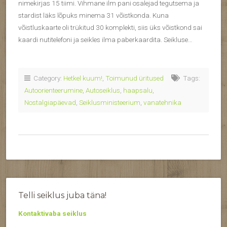
nimekirjas 15 tiimi. Vihmane ilm pani osalejad tegutsema ja
stardist läks lõpuks minema 31 võistkonda. Kuna
võistluskaarte oli trükitud 30 komplekti, siis üks võistkond sai
kaardi nutitelefoni ja seikles ilma paberkaardita. Seikluse…
Category:
Hetkel kuum!
,
Toimunud üritused
Tags:
Autoorienteerumine
,
Autoseiklus
,
haapsalu
,
Nostalgiapäevad
,
Seiklusministeerium
,
vanatehnika
Telli seiklus juba täna!
Kontaktivaba seiklus