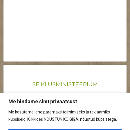
SEIKLUSMINISTEERIUM
Joonas@seiklusministeerium.ee | (+372) 522 6895
Me hindame sinu privaatsust
Reg nr: 12041719
Me kasutame lehe paremaks toimimiseks ja reklaamiks
Privaatsuspoliitika
küpsiseid. Klikkides NÕUSTUN KÕIGIGA, nõustud küpsistega.
© 2026 Kõik õigused kaitstud.