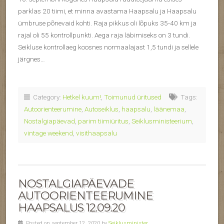
parklas 20 tiimi, et minna avastama Haapsalu ja Haapsalu
ümbruse põnevaid kohti. Raja pikkus oli lõpuks 35-40 km ja
rajal oli 55 kontrollpunkti. Aega raja läbimiseks on 3 tundi.
Seikluse kontrollaeg koosnes normaalajast 1,5 tundi ja sellele
järgnes…
Category:
Hetkel kuum!
,
Toimunud üritused
Tags:
Autoorienteerumine
,
Autoseiklus
,
haapsalu
,
läänemaa
,
Nostalgiapäevad
,
parim tiimiüritus
,
Seiklusministeerium
,
vintage weekend
,
visithaapsalu
NOSTALGIAPÄEVADE
AUTOORIENTEERUMINE
HAAPSALUS 12.09.20
Posted on september 12, 2020 by
Seiklusminister