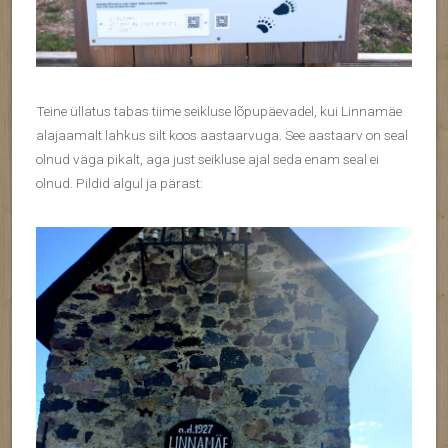
Teine üllatus tabas tiime seikluse lõpupäevadel, kui Linnamäe
alajaamalt lahkus silt koos aastaarvuga. See aastaarv on seal
olnud väga pikalt, aga just seikluse ajal seda enam seal ei
olnud. Pildid algul ja pärast: