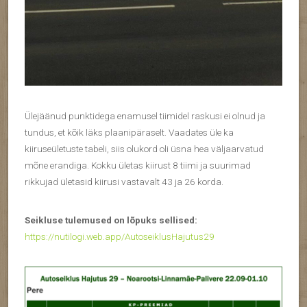
Ülejäänud punktidega enamusel tiimidel raskusi ei olnud ja
tundus, et kõik läks plaanipäraselt. Vaadates üle ka
kiiruseületuste tabeli, siis olukord oli üsna hea väljaarvatud
mõne erandiga. Kokku ületas kiirust 8 tiimi ja suurimad
rikkujad ületasid kiirusi vastavalt 43 ja 26 korda.
Seikluse tulemused on lõpuks sellised:
https://nutilogi.web.app/AutoseiklusHajutus29