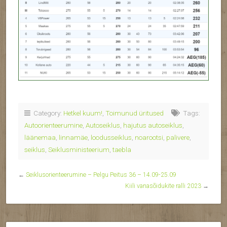
Category:
Hetkel kuum!
,
Toimunud üritused
Tags:
Autoorienteerumine
,
Autoseiklus
,
hajutus autoseiklus
,
läänemaa
,
linnamäe
,
loodusseiklus
,
noarootsi
,
palivere
,
seiklus
,
Seiklusministeerium
,
taebla
←
Seiklusorienteerumine – Pelgu Peitus 36 – 14.09-25.09
Kiili vanasõidukite ralli 2023
→