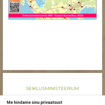
SEIKLUSMINISTEERIUM
Joonas@seiklusministeerium.ee | (+372) 522 6895
Me hindame sinu privaatsust
Reg nr: 12041719