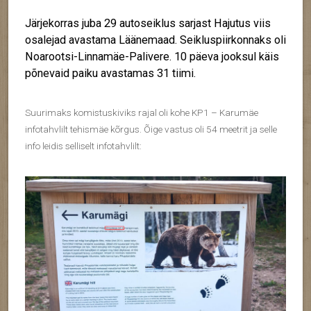
Järjekorras juba 29 autoseiklus sarjast Hajutus viis
osalejad avastama Läänemaad. Seikluspiirkonnaks oli
Noarootsi-Linnamäe-Palivere. 10 päeva jooksul käis
põnevaid paiku avastamas 31 tiimi.
Suurimaks komistuskiviks rajal oli kohe KP1 – Karumäe
infotahvlilt tehismäe kõrgus. Õige vastus oli 54 meetrit ja selle
info leidis selliselt infotahvlilt: