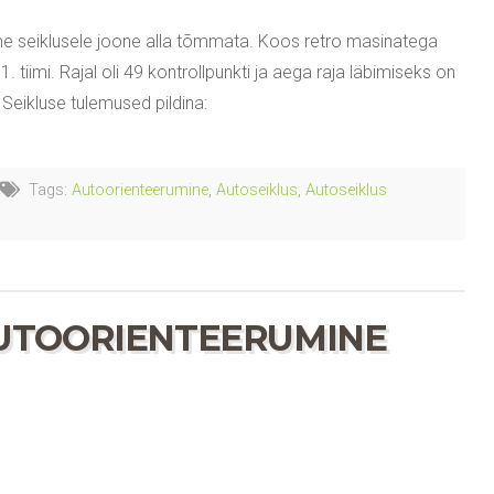
me seiklusele joone alla tõmmata. Koos retro masinatega
iimi. Rajal oli 49 kontrollpunkti ja aega raja läbimiseks on
d Seikluse tulemused pildina:
Tags:
Autoorienteerumine
,
Autoseiklus
,
Autoseiklus
UTOORIENTEERUMINE