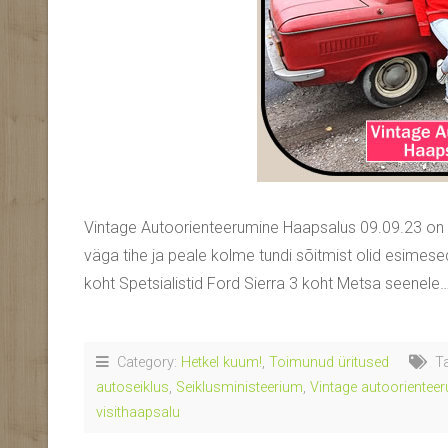
Vintage Autoorienteerumine Haapsalus 09.09.23 on sa
väga tihe ja peale kolme tundi sõitmist olid esime
koht Spetsialistid Ford Sierra 3 koht Metsa seenele
Category:
Hetkel kuum!
,
Toimunud üritused
Ta
autoseiklus
,
Seiklusministeerium
,
Vintage autoorientee
visithaapsalu