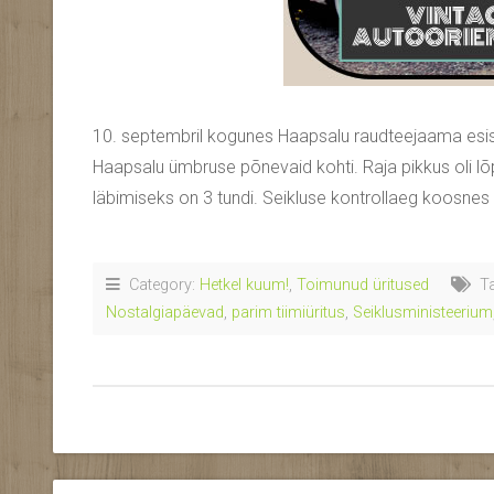
10. septembril kogunes Haapsalu raudteejaama esise
Haapsalu ümbruse põnevaid kohti. Raja pikkus oli lõpu
läbimiseks on 3 tundi. Seikluse kontrollaeg koosnes 
Category:
Hetkel kuum!
,
Toimunud üritused
Ta
Nostalgiapäevad
,
parim tiimiüritus
,
Seiklusministeerium