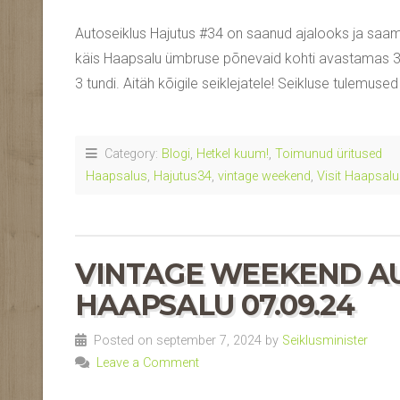
Autoseiklus Hajutus #34 on saanud ajalooks ja saa
käis Haapsalu ümbruse põnevaid kohti avastamas 31. t
3 tundi. Aitäh kõigile seiklejatele! Seikluse tulemuse
Category:
Blogi
,
Hetkel kuum!
,
Toimunud üritused
Haapsalus
,
Hajutus34
,
vintage weekend
,
Visit Haapsalu
VINTAGE WEEKEND A
HAAPSALU 07.09.24
Posted on september 7, 2024 by
Seiklusminister
Leave a Comment