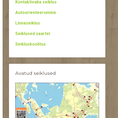
Kontaktivaba seiklus
Autoorienteerumine
Linnaseiklus
Seiklused saartel
Seikluskoolitus
Avatud seiklused