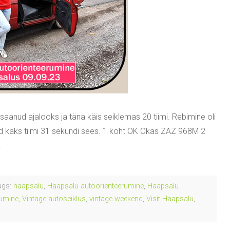
anud ajalooks ja täna käis seiklemas 20 tiimi. Rebimine oli
sed kaks tiimi 31 sekundi sees. 1 koht OK Okas ZAZ 968M 2
…
gs:
haapsalu
,
Haapsalu autoorienteerumine
,
Haapsalu
rumine
,
Vintage autoseiklus
,
vintage weekend
,
Visit Haapsalu
,