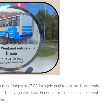
rumine Haapsalu 07.09.24 rajale punkte otsima. Konkurents
vahed jäid väga väikesed. Esimene tiim oli teistel natuke eest
sees….