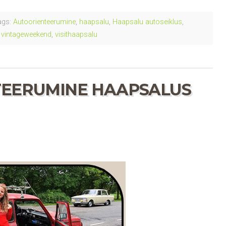
gs:
Autoorienteerumine
,
haapsalu
,
Haapsalu autoseiklus
,
,
vintageweekend
,
visithaapsalu
TEERUMINE HAAPSALUS