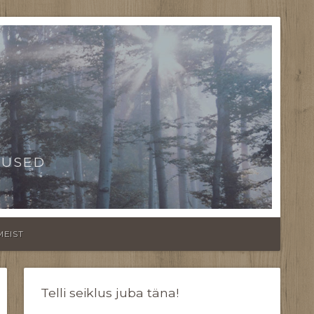
TUSED
MEIST
Telli seiklus juba täna!