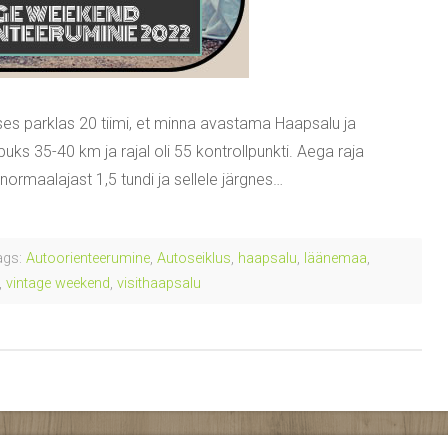
s parklas 20 tiimi, et minna avastama Haapsalu ja
ks 35-40 km ja rajal oli 55 kontrollpunkti. Aega raja
normaalajast 1,5 tundi ja sellele järgnes…
gs:
Autoorienteerumine
,
Autoseiklus
,
haapsalu
,
läänemaa
,
,
vintage weekend
,
visithaapsalu