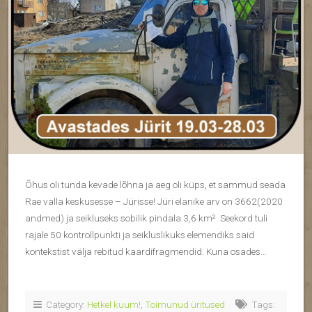
Õhus oli tunda kevade lõhna ja aeg oli küps, et sammud seada
Rae valla keskusesse – Jürisse! Jüri elanike arv on 3662(2020
andmed) ja seikluseks sobilik pindala 3,6 km². Seekord tuli
rajale 50 kontrollpunkti ja seikluslikuks elemendiks said
kontekstist välja rebitud kaardifragmendid. Kuna osades…
Category:
Hetkel kuum!
,
Toimunud üritused
Tags: