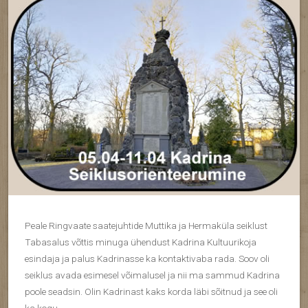
Peale Ringvaate saatejuhtide Muttika ja Hermaküla seiklust
Tabasalus võttis minuga ühendust Kadrina Kultuurikoja
esindaja ja palus Kadrinasse ka kontaktivaba rada. Soov oli
seiklus avada esimesel võimalusel ja nii ma sammud Kadrina
poole seadsin. Olin Kadrinast kaks korda läbi sõitnud ja see oli
ka kogu…