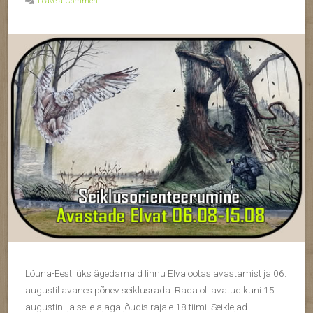
Leave a Comment
Lõuna-Eesti üks ägedamaid linnu Elva ootas avastamist ja 06.
augustil avanes põnev seiklusrada. Rada oli avatud kuni 15.
augustini ja selle ajaga jõudis rajale 18 tiimi. Seiklejad