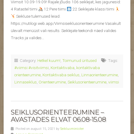
Viimsit 10.09-19.09! Rajale jõudis 106 seiklejat, kes jagunesid:
4 Ratastel tiimi
12 Pere tiimi
22 Seiklejate klassi tiimi
Seikluse tulemused leiad:
https://nutilogi.web.app/Viimsiseiklusorienteerumine Vasakult
ülevalt menüüst vali results. Seiklejate teekondi näed valides
Tracks ja valides…
Category:
Hetkel kuum!
,
Toimunud üritused
Tags:
#viimsi #visitviimsi
,
Kontaktivaba
,
kontaktivaba
orienteerumine
,
Kontaktivaba seiklus
,
Linnaorienteerumine
,
Linnaseiklus
,
Orienteerumine
,
Seiklusorienteerumine
,
viimsi
SEIKLUSORIENTEERUMINE –
AVASTADES ELVAT 06.08-15.08
Posted on august 15, 2021 by
Seiklusminister