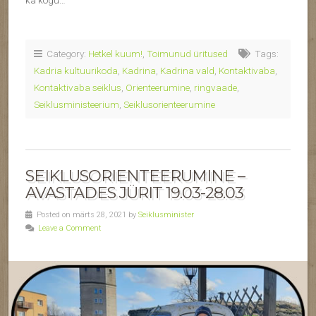
Category:
Hetkel kuum!
,
Toimunud üritused
Tags:
Kadria kultuurikoda
,
Kadrina
,
Kadrina vald
,
Kontaktivaba
,
Kontaktivaba seiklus
,
Orienteerumine
,
ringvaade
,
Seiklusministeerium
,
Seiklusorienteerumine
SEIKLUSORIENTEERUMINE –
AVASTADES JÜRIT 19.03-28.03
Posted on märts 28, 2021 by
Seiklusminister
Leave a Comment