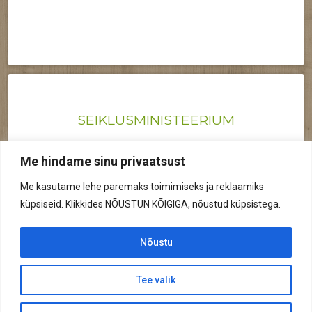
SEIKLUSMINISTEERIUM
Joonas@seiklusministeerium.ee | (+372) 522 6895
Me hindame sinu privaatsust
Reg nr: 12041719
Me kasutame lehe paremaks toimimiseks ja reklaamiks
Privaatsuspoliitika
küpsiseid. Klikkides NÕUSTUN KÕIGIGA, nõustud küpsistega.
© 2026 Kõik õigused kaitstud.
Nõustu
Tee valik
© 2026 Seiklusministeerium