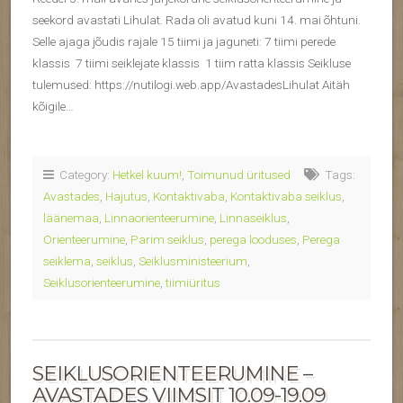
seekord avastati Lihulat. Rada oli avatud kuni 14. mai õhtuni.
Selle ajaga jõudis rajale 15 tiimi ja jaguneti: 7 tiimi perede
klassis ‍‍‍ 7 tiimi seiklejate klassis ‍ 1 tiim ratta klassis Seikluse
tulemused: https://nutilogi.web.app/AvastadesLihulat Aitäh
kõigile…
Category:
Hetkel kuum!
,
Toimunud üritused
Tags:
Avastades
,
Hajutus
,
Kontaktivaba
,
Kontaktivaba seiklus
,
läänemaa
,
Linnaorienteerumine
,
Linnaseiklus
,
Orienteerumine
,
Parim seiklus
,
perega looduses
,
Perega
seiklema
,
seiklus
,
Seiklusministeerium
,
Seiklusorienteerumine
,
tiimiüritus
SEIKLUSORIENTEERUMINE –
AVASTADES VIIMSIT 10.09-19.09