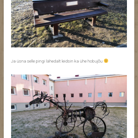
Ja üsna selle pingi lähedalt leidsin ka ühe hobujõu