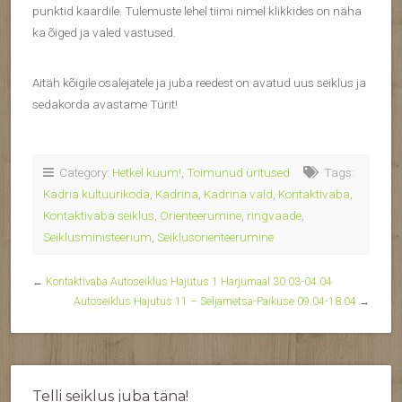
punktid kaardile. Tulemuste lehel tiimi nimel klikkides on näha
ka õiged ja valed vastused.
Aitäh kõigile osalejatele ja juba reedest on avatud uus seiklus ja
sedakorda avastame Türit!
Category:
Hetkel kuum!
,
Toimunud üritused
Tags:
Kadria kultuurikoda
,
Kadrina
,
Kadrina vald
,
Kontaktivaba
,
Kontaktivaba seiklus
,
Orienteerumine
,
ringvaade
,
Seiklusministeerium
,
Seiklusorienteerumine
←
Kontaktivaba Autoseiklus Hajutus 1 Harjumaal 30.03-04.04
Autoseiklus Hajutus 11 – Seljametsa-Paikuse 09.04-18.04
→
Telli seiklus juba täna!