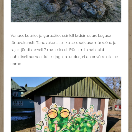
Vanade kuuride ja garaažide seintelt leidsin suure koguse
tänavakunsti. Tänavakunst oli ka selle seikluse märksõna ja
rajale jõudis tervelt 7 meistriteost. Päris mitu neist olid
suhteliselt sarnase käekirjaga ja tundus, et autor võiks olla neil
sama: