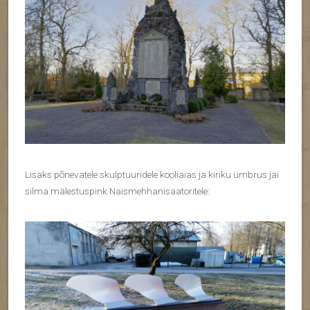
Lisaks põnevatele skulptuuridele kooliaias ja kiriku ümbrus jäi
silma mälestuspink Naismehhanisaatoritele: