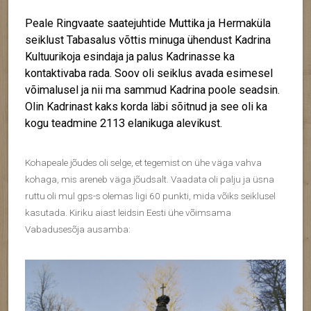
Peale Ringvaate saatejuhtide Muttika ja Hermaküla
seiklust Tabasalus võttis minuga ühendust Kadrina
Kultuurikoja esindaja ja palus Kadrinasse ka
kontaktivaba rada. Soov oli seiklus avada esimesel
võimalusel ja nii ma sammud Kadrina poole seadsin.
Olin Kadrinast kaks korda läbi sõitnud ja see oli ka
kogu teadmine 2113 elanikuga alevikust.
Kohapeale jõudes oli selge, et tegemist on ühe väga vahva
kohaga, mis areneb väga jõudsalt. Vaadata oli palju ja üsna
ruttu oli mul gps-s olemas ligi 60 punkti, mida võiks seiklusel
kasutada. Kiriku aiast leidsin Eesti ühe võimsama
Vabadusesõja ausamba: