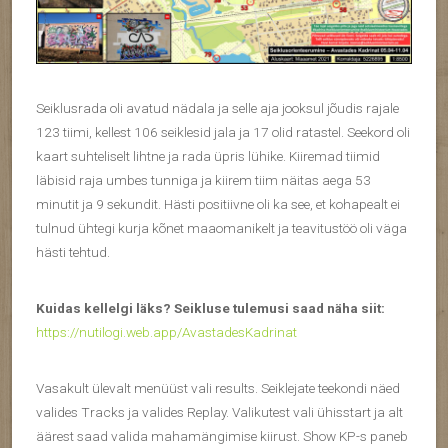
Seiklusrada oli avatud nädala ja selle aja jooksul jõudis rajale
123 tiimi, kellest 106 seiklesid jala ja 17 olid ratastel. Seekord oli
kaart suhteliselt lihtne ja rada üpris lühike. Kiiremad tiimid
läbisid raja umbes tunniga ja kiirem tiim näitas aega 53
minutit ja 9 sekundit. Hästi positiivne oli ka see, et kohapealt ei
tulnud ühtegi kurja kõnet maaomanikelt ja teavitustöö oli väga
hästi tehtud.
Kuidas kellelgi läks? Seikluse tulemusi saad näha siit:
https://nutilogi.web.app/AvastadesKadrinat
Vasakult ülevalt menüüst vali results. Seiklejate teekondi näed
valides Tracks ja valides Replay. Valikutest vali ühisstart ja alt
äärest saad valida mahamängimise kiirust. Show KP-s paneb