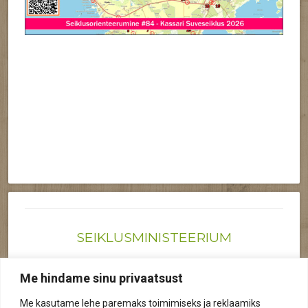
SEIKLUSMINISTEERIUM
Joonas@seiklusministeerium.ee | (+372) 522 6895
Me hindame sinu privaatsust
Reg nr: 12041719
Me kasutame lehe paremaks toimimiseks ja reklaamiks