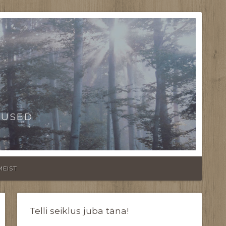
TUSED
MEIST
Telli seiklus juba täna!