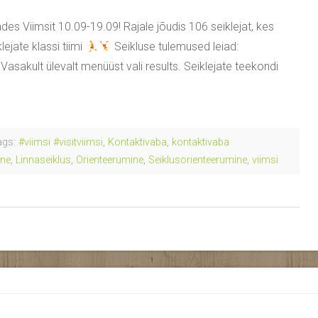
des Viimsit 10.09-19.09! Rajale jõudis 106 seiklejat, kes
lejate klassi tiimi
Seikluse tulemused leiad:
Vasakult ülevalt menüüst vali results. Seiklejate teekondi
gs:
#viimsi #visitviimsi
,
Kontaktivaba
,
kontaktivaba
ine
,
Linnaseiklus
,
Orienteerumine
,
Seiklusorienteerumine
,
viimsi