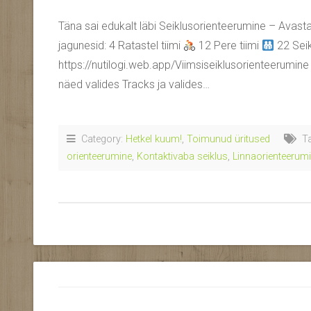
Täna sai edukalt läbi Seiklusorienteerumine – Avasta
jagunesid: 4 Ratastel tiimi
12 Pere tiimi
22 Seik
https://nutilogi.web.app/Viimsiseiklusorienteerumine 
näed valides Tracks ja valides…
Category:
Hetkel kuum!
,
Toimunud üritused
Ta
orienteerumine
,
Kontaktivaba seiklus
,
Linnaorienteerum