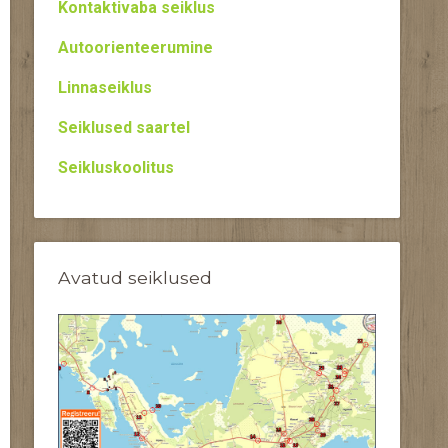
Kontaktivaba seiklus
Autoorienteerumine
Linnaseiklus
Seiklused saartel
Seikluskoolitus
Avatud seiklused