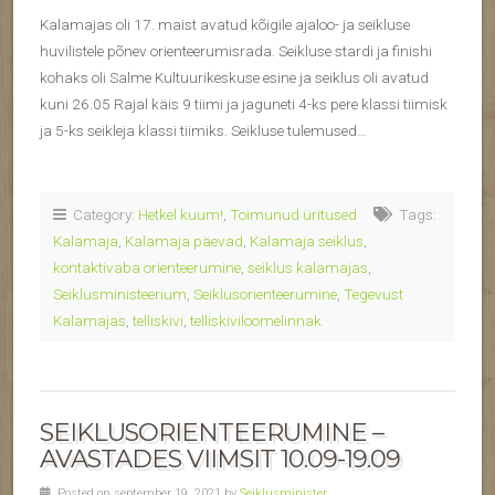
Kalamajas oli 17. maist avatud kõigile ajaloo- ja seikluse
huvilistele põnev orienteerumisrada. Seikluse stardi ja finishi
kohaks oli Salme Kultuurikeskuse esine ja seiklus oli avatud
kuni 26.05 Rajal käis 9 tiimi ja jaguneti 4-ks pere klassi tiimisk
ja 5-ks seikleja klassi tiimiks. Seikluse tulemused…
Category:
Hetkel kuum!
,
Toimunud üritused
Tags:
Kalamaja
,
Kalamaja päevad
,
Kalamaja seiklus
,
kontaktivaba orienteerumine
,
seiklus kalamajas
,
Seiklusministeerium
,
Seiklusorienteerumine
,
Tegevust
Kalamajas
,
telliskivi
,
telliskiviloomelinnak
SEIKLUSORIENTEERUMINE –
AVASTADES VIIMSIT 10.09-19.09
Posted on september 19, 2021 by
Seiklusminister