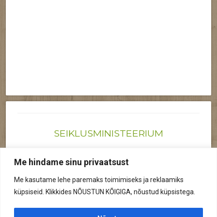
SEIKLUSMINISTEERIUM
Joonas@seiklusministeerium.ee | (+372) 522 6895
Me hindame sinu privaatsust
Reg nr: 12041719
Me kasutame lehe paremaks toimimiseks ja reklaamiks
Privaatsuspoliitika
küpsiseid. Klikkides NÕUSTUN KÕIGIGA, nõustud küpsistega.
© 2026 Kõik õigused kaitstud.