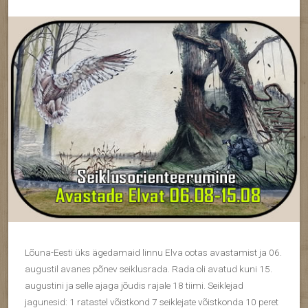
Lõuna-Eesti üks ägedamaid linnu Elva ootas avastamist ja 06.
augustil avanes põnev seiklusrada. Rada oli avatud kuni 15.
augustini ja selle ajaga jõudis rajale 18 tiimi. Seiklejad
jagunesid: 1 ratastel võistkond 7 seiklejate võistkonda 10 peret