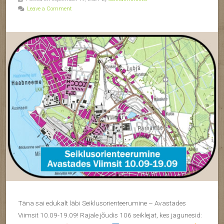
Leave a Comment
Täna sai edukalt läbi Seiklusorienteerumine – Avastades
Viimsit 10.09-19.09! Rajale jõudis 106 seiklejat, kes jagunesid: