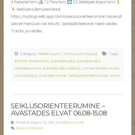
4 Ratastel tiimi
12 Pere tiimi
22 Seiklejate klassi tiimi
Seikluse tulemused leiad:
https://nutilogi.web.app/Viimsiseiklusorienteerumine Vasakult
ülevalt menüüst vali results. Seiklejate teekondi näed valides
Tracks ja valides…
Category:
Hetkel kuum!
,
Toimunud üritused
Tags:
#viimsi #visitviimsi
,
Kontaktivaba
,
kontaktivaba
orienteerumine
,
Kontaktivaba seiklus
,
Linnaorienteerumine
,
Linnaseiklus
,
Orienteerumine
,
Seiklusorienteerumine
,
viimsi
SEIKLUSORIENTEERUMINE –
AVASTADES ELVAT 06.08-15.08
Posted on august 15, 2021 by
Seiklusminister
Leave a Comment