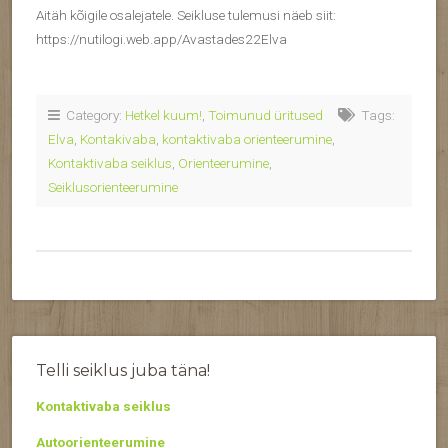
Aitäh kõigile osalejatele. Seikluse tulemusi näeb siit:
https://nutilogi.web.app/Avastades22Elva
Category:
Hetkel kuum!
,
Toimunud üritused
Tags:
Elva
,
Kontakivaba
,
kontaktivaba orienteerumine
,
Kontaktivaba seiklus
,
Orienteerumine
,
Seiklusorienteerumine
Telli seiklus juba täna!
Kontaktivaba seiklus
Autoorienteerumine