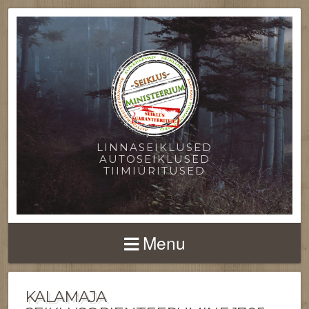
LINNASEIKLUSED
AUTOSEIKLUSED
TIIMIÜRITUSED
Menu
KALAMAJA