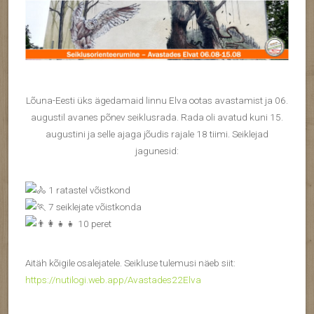
Lõuna-Eesti üks ägedamaid linnu Elva ootas avastamist ja 06.
augustil avanes põnev seiklusrada. Rada oli avatud kuni 15.
augustini ja selle ajaga jõudis rajale 18 tiimi. Seiklejad
jagunesid:
1 ratastel võistkond
7 seiklejate võistkonda
10 peret
Aitäh kõigile osalejatele. Seikluse tulemusi näeb siit:
https://nutilogi.web.app/Avastades22Elva