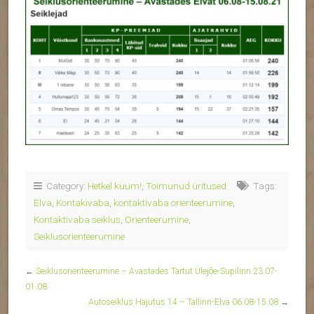
Category:
Hetkel kuum!
,
Toimunud üritused
Tags:
Elva
,
Kontakivaba
,
kontaktivaba orienteerumine
,
Kontaktivaba seiklus
,
Orienteerumine
,
Seiklusorienteerumine
←
Seiklusorienteerumine – Avastades Tartut Ülejõe-Supilinn 23.07-
01.08
Autoseiklus Hajutus 14 – Tallinn-Elva 06.08-15.08
→