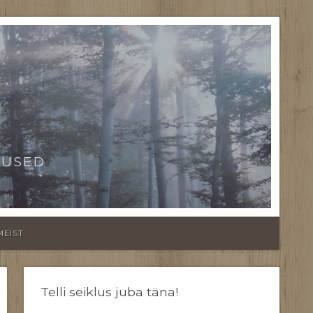
TUSED
MEIST
Telli seiklus juba täna!