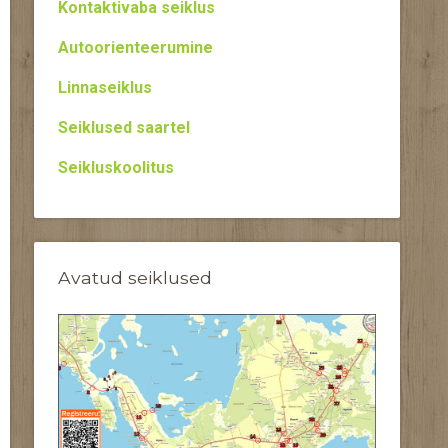
Kontaktivaba seiklus
Autoorienteerumine
Linnaseiklus
Seiklused saartel
Seikluskoolitus
Avatud seiklused