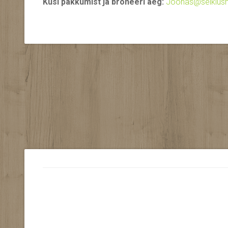
Küsi pakkumist ja broneeri aeg:
Joonas@seiklusm