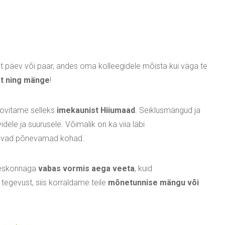
t päev või paar, andes oma kolleegidele mõista kui väga te
st ning mänge
!
oovitame selleks
imekaunist Hiiumaad
. Seiklusmängud ja
ele ja suurusele. Võimalik on ka viia läbi
asuvad põnevamad kohad.
eeskonnaga
vabas vormis aega veeta
, kuid
egevust, siis korraldame teile
mõnetunnise mängu või