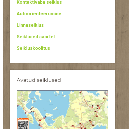
Kontaktivaba seiklus
Autoorienteerumine
Linnaseiklus
Seiklused saartel
Seikluskoolitus
Avatud seiklused