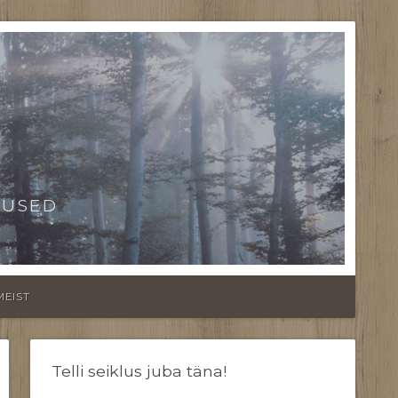
TUSED
MEIST
Telli seiklus juba täna!