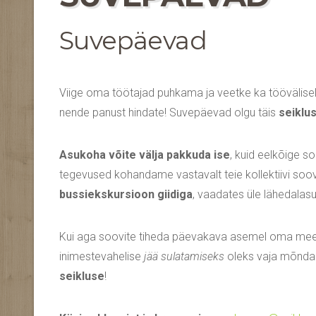
Suvepäevad
Viige oma töötajad puhkama ja veetke ka töövälisel
nende panust hindate! Suvepäevad olgu täis
seiklu
Asukoha võite välja pakkuda ise
, kuid eelkõige s
tegevused kohandame vastavalt teie kollektiivi soovid
bussiekskursioon giidiga
, vaadates üle lähedal
Kui aga soovite tiheda päevakava asemel oma m
inimestevahelise
jää sulatamiseks
oleks vaja mõnda t
seikluse
!