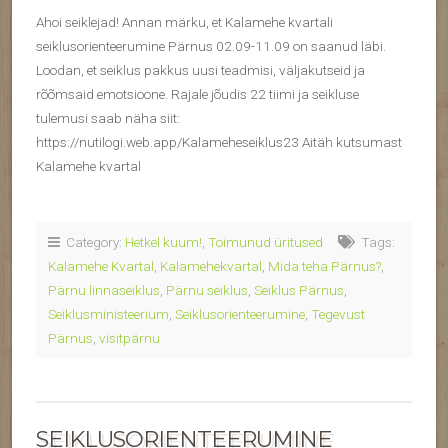
Ahoi seiklejad! Annan märku, et Kalamehe kvartali
seiklusorienteerumine Pärnus 02.09-11.09 on saanud läbi.
Loodan, et seiklus pakkus uusi teadmisi, väljakutseid ja
rõõmsaid emotsioone. Rajale jõudis 22 tiimi ja seikluse
tulemusi saab näha siit:
https://nutilogi.web.app/Kalameheseiklus23 Aitäh kutsumast
Kalamehe kvartal
Category:
Hetkel kuum!
,
Toimunud üritused
Tags:
Kalamehe Kvartal
,
Kalamehekvartal
,
Mida teha Pärnus?
,
Pärnu linnaseiklus
,
Pärnu seiklus
,
Seiklus Pärnus
,
Seiklusministeerium
,
Seiklusorienteerumine
,
Tegevust
Pärnus
,
visitpärnu
SEIKLUSORIENTEERUMINE