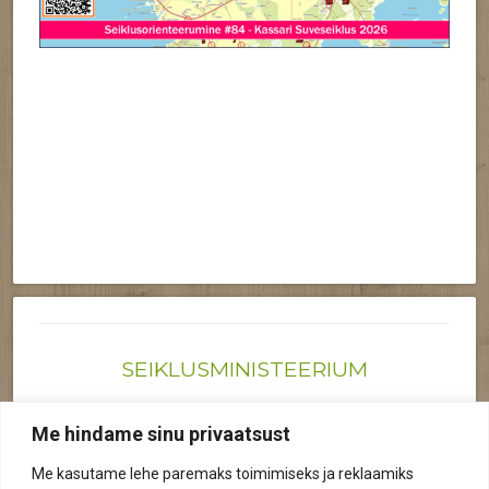
SEIKLUSMINISTEERIUM
Joonas@seiklusministeerium.ee | (+372) 522 6895
Me hindame sinu privaatsust
Reg nr: 12041719
Me kasutame lehe paremaks toimimiseks ja reklaamiks
Privaatsuspoliitika