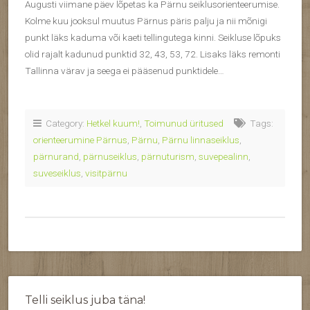
Augusti viimane päev lõpetas ka Pärnu seiklusorienteerumise.
Kolme kuu jooksul muutus Pärnus päris palju ja nii mõnigi
punkt läks kaduma või kaeti tellingutega kinni. Seikluse lõpuks
olid rajalt kadunud punktid 32, 43, 53, 72. Lisaks läks remonti
Tallinna värav ja seega ei pääsenud punktidele…
Category:
Hetkel kuum!
,
Toimunud üritused
Tags:
orienteerumine Pärnus
,
Pärnu
,
Pärnu linnaseiklus
,
pärnurand
,
pärnuseiklus
,
pärnuturism
,
suvepealinn
,
suveseiklus
,
visitpärnu
Telli seiklus juba täna!