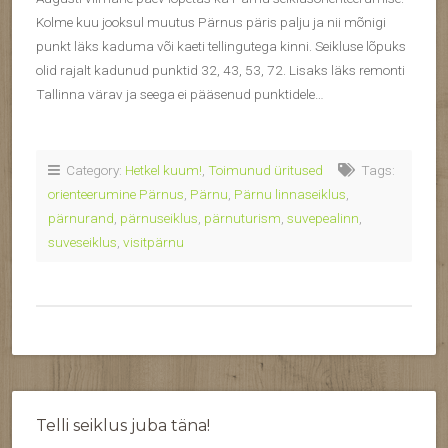
Kolme kuu jooksul muutus Pärnus päris palju ja nii mõnigi
punkt läks kaduma või kaeti tellingutega kinni. Seikluse lõpuks
olid rajalt kadunud punktid 32, 43, 53, 72. Lisaks läks remonti
Tallinna värav ja seega ei pääsenud punktidele…
Category:
Hetkel kuum!
,
Toimunud üritused
Tags:
orienteerumine Pärnus
,
Pärnu
,
Pärnu linnaseiklus
,
pärnurand
,
pärnuseiklus
,
pärnuturism
,
suvepealinn
,
suveseiklus
,
visitpärnu
Telli seiklus juba täna!