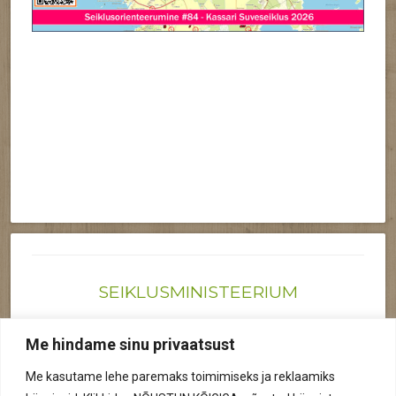
SEIKLUSMINISTEERIUM
Joonas@seiklusministeerium.ee | (+372) 522 6895
Me hindame sinu privaatsust
Reg nr: 12041719
Me kasutame lehe paremaks toimimiseks ja reklaamiks
Privaatsuspoliitika