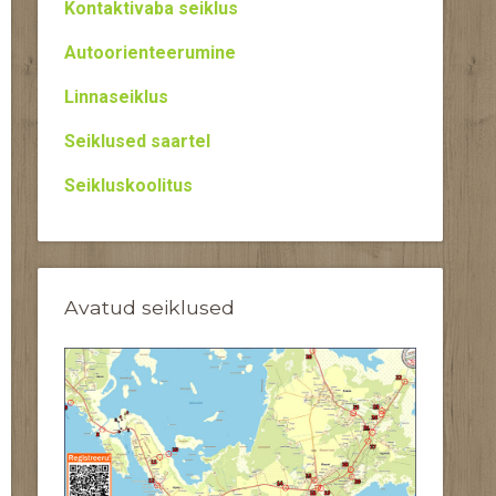
Kontaktivaba seiklus
Autoorienteerumine
Linnaseiklus
Seiklused saartel
Seikluskoolitus
Avatud seiklused