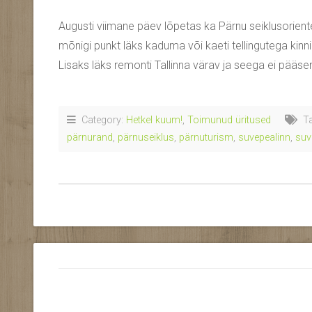
Augusti viimane päev lõpetas ka Pärnu seiklusoriente
mõnigi punkt läks kaduma või kaeti tellingutega kinni.
Lisaks läks remonti Tallinna värav ja seega ei pääs
Category:
Hetkel kuum!
,
Toimunud üritused
Ta
pärnurand
,
pärnuseiklus
,
pärnuturism
,
suvepealinn
,
suv