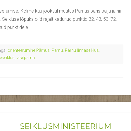
erumise. Kolme kuu jooksul muutus Pärnus päris palju ja nii
 Seikluse lõpuks olid rajalt kadunud punktid 32, 43, 53, 72.
enud punktidele…
gs:
orienteerumine Pärnus
,
Pärnu
,
Pärnu linnaseiklus
,
eseiklus
,
visitpärnu
SEIKLUSMINISTEERIUM