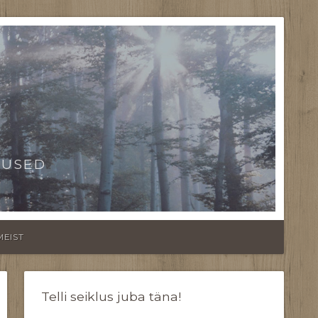
TUSED
MEIST
Telli seiklus juba täna!