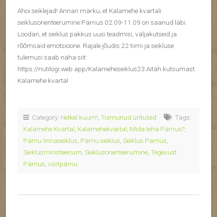
Ahoi seiklejad! Annan märku, et Kalamehe kvartali
seiklusorienteerumine Pärnus 02.09-11.09 on saanud läbi.
Loodan, et seiklus pakkus uusi teadmisi, väljakutseid ja
rõõmsaid emotsioone. Rajale jõudis 22 tiimi ja seikluse
tulemusi saab näha siit:
https://nutilogi.web.app/Kalameheseiklus23 Aitäh kutsumast
Kalamehe kvartal
Category:
Hetkel kuum!
,
Toimunud üritused
Tags:
Kalamehe Kvartal
,
Kalamehekvartal
,
Mida teha Pärnus?
,
Pärnu linnaseiklus
,
Pärnu seiklus
,
Seiklus Pärnus
,
Seiklusministeerium
,
Seiklusorienteerumine
,
Tegevust
Pärnus
,
visitpärnu