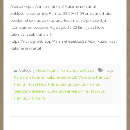
Ahoi seiklejad! Annan märku, et Kalamehe kvartali
seiklusorienteerumine Pärnus 02.09-11.09 on saanud läbi.
Loodan, et seiklus pakkus uusi teadmisi, väljakutseid ja
rõõmsaid emotsioone. Rajale jõudis 22 tiimi ja seikluse
tulemusi saab näha siit:
https://nutilogi.web.app/Kalameheseiklus23 Aitäh kutsumast
Kalamehe kvartal
Category:
Hetkel kuum!
,
Toimunud üritused
Tags:
Kalamehe Kvartal
,
Kalamehekvartal
,
Mida teha Pärnus?
,
Pärnu linnaseiklus
,
Pärnu seiklus
,
Seiklus Pärnus
,
Seiklusministeerium
,
Seiklusorienteerumine
,
Tegevust
Pärnus
,
visitpärnu