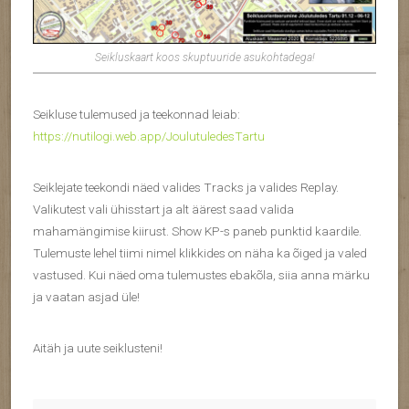
Seikluskaart koos skuptuuride asukohtadega!
Seikluse tulemused ja teekonnad leiab:
https://nutilogi.web.app/JoulutuledesTartu
Seiklejate teekondi näed valides Tracks ja valides Replay.
Valikutest vali ühisstart ja alt äärest saad valida
mahamängimise kiirust. Show KP-s paneb punktid kaardile.
Tulemuste lehel tiimi nimel klikkides on näha ka õiged ja valed
vastused. Kui näed oma tulemustes ebakõla, siia anna märku
ja vaatan asjad üle!
Aitäh ja uute seiklusteni!