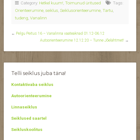
Category:
Hetkel kuum!
,
Toimunud üritused
Tags:
Orienteerumine
,
seiklus
,
Seiklusorienteerumine
,
Tartu
,
tudeng
,
Vanalinn
←
Pelgu Peitus 16 – Vanalinna vaateaknad 01.12-06.12
Autoorienteerumine 12.12.20 – Tunne Jõelähtmet!
→
Telli seiklus juba täna!
Kontaktivaba seiklus
Autoorienteerumine
Linnaseiklus
Seiklused saartel
Seikluskoolitus