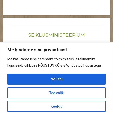
SEIKLUSMINISTEERIUM
Joonas@seiklusministeerium.ee | (+372) 522 6895
Me hindame sinu privaatsust
Reg nr: 12041719
Me kasutame lehe paremaks toimimiseks ja reklaamiks
Privaatsuspoliitika
küpsiseid. Klikkides NÕUSTUN KÕIGIGA, nõustud küpsistega.
© 2026 Kõik õigused kaitstud.
Nõustu
Tee valik
© 2026 Seiklusministeerium
Keeldu