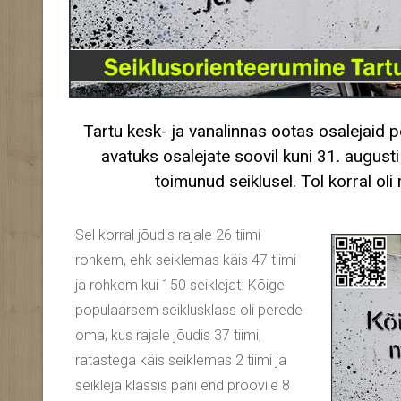
Tartu kesk- ja vanalinnas ootas osalejaid p
avatuks osalejate soovil kuni 31. august
toimunud seiklusel. Tol korral oli 
Sel korral jõudis rajale 26 tiimi
rohkem, ehk seiklemas käis 47 tiimi
ja rohkem kui 150 seiklejat. Kõige
populaarsem seiklusklass oli perede
oma, kus rajale jõudis 37 tiimi,
ratastega käis seiklemas 2 tiimi ja
seikleja klassis pani end proovile 8