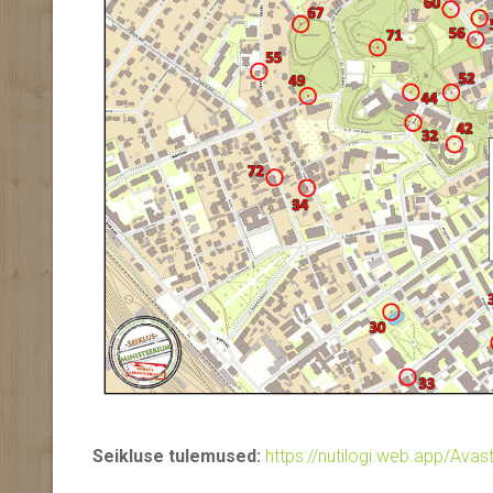
Seikluse tulemused:
https://nutilogi.web.app/Ava