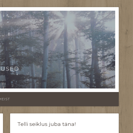
TUSED
MEIST
Telli seiklus juba täna!