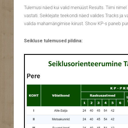
Tulemusi näed kui valid menüüst Results. Tiimi nimel k
vastati. Seiklejate teekondi näed valides Tracks ja va
valida mahamängimise kiirust. Show KP-s paneb punk
Seikluse tulemused pildina: