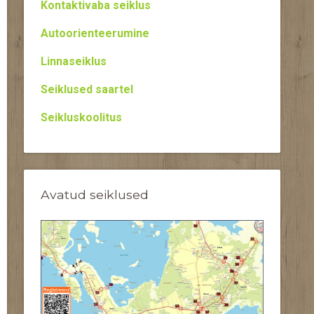
Kontaktivaba seiklus
Autoorienteerumine
Linnaseiklus
Seiklused saartel
Seikluskoolitus
Avatud seiklused