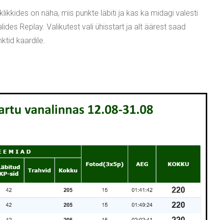
likkides on näha, mis punkte läbiti ja kas ka midagi valesti
lides Replay. Valikutest vali ühisstart ja alt äärest saad
tid kaardile.