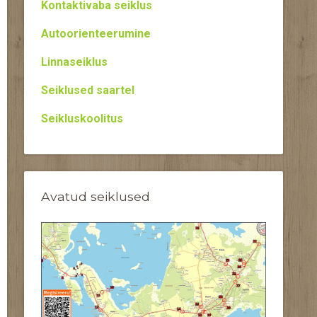
Kontaktivaba seiklus
Autoorienteerumine
Linnaseiklus
Seiklused saartel
Seikluskoolitus
Avatud seiklused