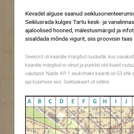
Kevadel alguse saanud seiklusorienteerumis
Seiklusrada kulges Tartu kesk- ja vanalinnas
ajaloolised hooned, mälestusmärgid ja infot
sisaldada mõnda vigurit, siis proovisin taa
Seekord oli kaardile märgitud ruudustik, kus vasakul
kaardile märgitud ei olnud ja punktid olid kuskil ruut
vajutasid. Näide: KP 1 asukohaks kaardil oli G3 ehk 
iga küsimuse ees. Seikluskaart oli selline: