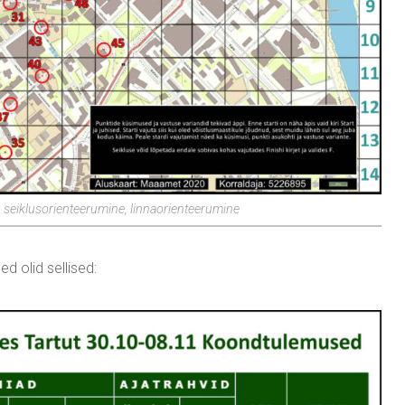
s, seiklusorienteerumine, linnaorienteerumine
d olid sellised: