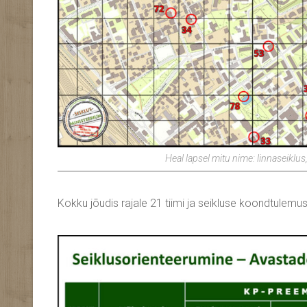
Heal lapsel mitu nime: linnaseiklu
Kokku jõudis rajale 21 tiimi ja seikluse koondtulemuse