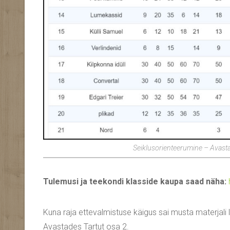
Seiklusorienteerumine – Avast
Tulemusi ja teekondi klasside kaupa saad näha:
Kuna raja ettevalmistuse käigus sai musta materjali li
Avastades Tartut osa 2.