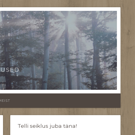
TUSED
MEIST
Telli seiklus juba täna!