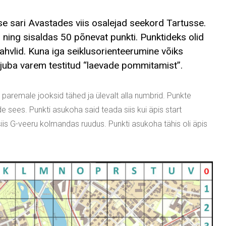
e sari Avastades viis osalejad seekord Tartusse.
 ning sisaldas 50 põnevat punkti. Punktideks olid
ahvlid. Kuna iga seiklusorienteerumine võiks
s juba varem testitud “laevade pommitamist”.
t paremale jooksid tähed ja ülevalt alla numbrid. Punkte
ude sees. Punkti asukoha said teada siis kui äpis start
siis G-veeru kolmandas ruudus. Punkti asukoha tähis oli äpis