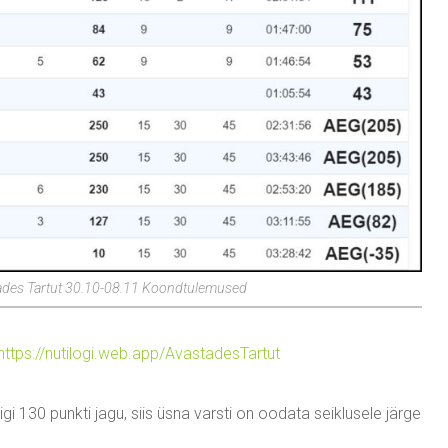
ades Tartut 30.10-08.11 Koondtulemused
https://nutilogi.web.app/AvastadesTartut
gi 130 punkti jagu, siis üsna varsti on oodata seiklusele järge