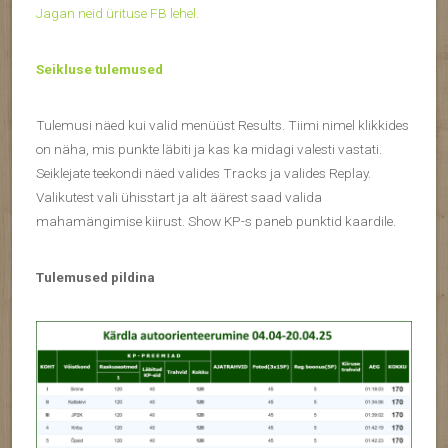
Jagan neid ürituse FB lehel.
Seikluse tulemused
Tulemusi näed kui valid menüüst Results. Tiimi nimel klikkides
on näha, mis punkte läbiti ja kas ka midagi valesti vastati.
Seiklejate teekondi näed valides Tracks ja valides Replay.
Valikutest vali ühisstart ja alt äärest saad valida
mahamängimise kiirust. Show KP-s paneb punktid kaardile.
Tulemused pildina