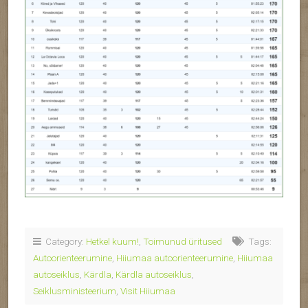
Category:
Hetkel kuum!
,
Toimunud üritused
Tags:
Autoorienteerumine
,
Hiiumaa autoorienteerumine
,
Hiiumaa
autoseiklus
,
Kärdla
,
Kärdla autoseiklus
,
Seiklusministeerium
,
Visit Hiiumaa