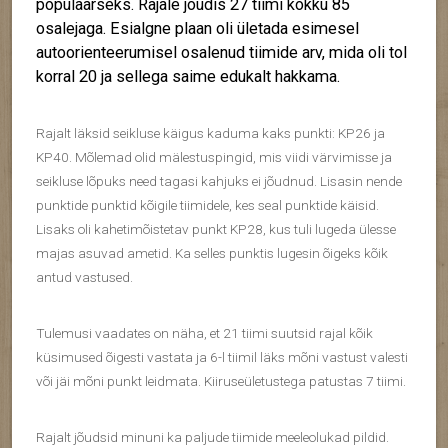
populaarseks. Rajale jõudis 27 tiimi kokku 85
osalejaga. Esialgne plaan oli ületada esimesel
autoorienteerumisel osalenud tiimide arv, mida oli tol
korral 20 ja sellega saime edukalt hakkama.
Rajalt läksid seikluse käigus kaduma kaks punkti: KP26 ja
KP40. Mõlemad olid mälestuspingid, mis viidi värvimisse ja
seikluse lõpuks need tagasi kahjuks ei jõudnud. Lisasin nende
punktide punktid kõigile tiimidele, kes seal punktide käisid.
Lisaks oli kahetimõistetav punkt KP28, kus tuli lugeda ülesse
majas asuvad ametid. Ka selles punktis lugesin õigeks kõik
antud vastused.
Tulemusi vaadates on näha, et 21 tiimi suutsid rajal kõik
küsimused õigesti vastata ja 6-l tiimil läks mõni vastust valesti
või jäi mõni punkt leidmata. Kiiruseületustega patustas 7 tiimi.
Rajalt jõudsid minuni ka paljude tiimide meeleolukad pildid.