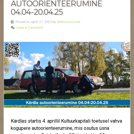
AUTOORIENTEERUMINE
04.04-20.04.25
Posted on aprill 21, 2025 by
Seiklusminister
Leave a Comment
Kärdlas startis 4. aprillil Kultuurkapitali toetusel vahva
kogupere autoorienteerumine, mis osutus üsna