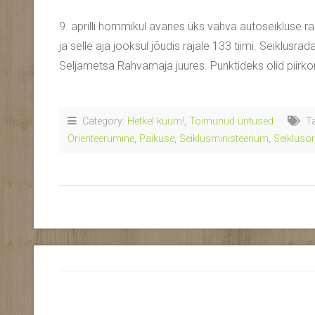
9. aprilli hommikul avanes üks vahva autoseikluse r
ja selle aja jooksul jõudis rajale 133 tiimi. Seiklusrad
Seljametsa Rahvamaja juures. Punktideks olid piirk
Category:
Hetkel kuum!
,
Toimunud üritused
Ta
Orienteerumine
,
Paikuse
,
Seiklusministeerium
,
Seikluso