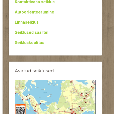
Kontaktivaba seiklus
Autoorienteerumine
Linnaseiklus
Seiklused saartel
Seikluskoolitus
Avatud seiklused