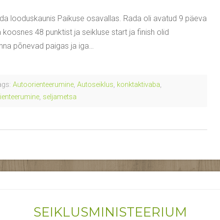
ada looduskaunis Paikuse osavallas. Rada oli avatud 9 päeva
a koosnes 48 punktist ja seikluse start ja finish olid
onna põnevad paigas ja iga…
gs:
Autoorienteerumine
,
Autoseiklus
,
konktaktivaba
,
rienteerumine
,
seljametsa
SEIKLUSMINISTEERIUM