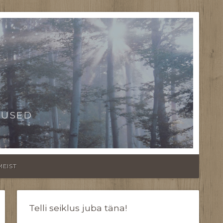
TUSED
MEIST
Telli seiklus juba täna!