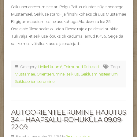
Seiklusorienteerumise sari Pelgu Peitus alustas sügishooaega
Mustamäel. Seikluse stardi- ja finishi kohaks oli uus Mustamäe
Riigigümnaasiumi esine asukohaga Akadeemia tee 25.
Osalejate ülesandeks oli leida ülesse rajale peidetud punktid.
Tuli välja, et seikluse lõpuks oli kaduma läinud KP56. Seigelda
sai kolmes võistlusklassis ja osalejad…
Category:
Hetkel kuum!
,
Toimunud üritused
Tags:
Mustamäe
,
Orienteerumine
,
seiklus
,
Seiklusministeerium
,
Seiklusorienteerumine
AUTOORIENTEERUMINE HAJUTUS
34 – HAAPSALU-ROHUKÜLA 09.09-
22.09
Posted on september 23, 2024 by
Seiklusminister