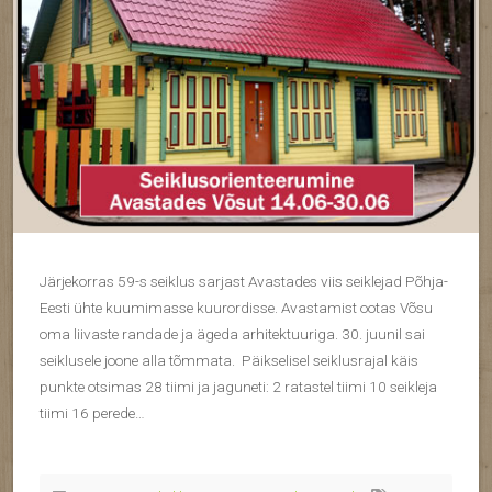
Järjekorras 59-s seiklus sarjast Avastades viis seiklejad Põhja-
Eesti ühte kuumimasse kuurordisse. Avastamist ootas Võsu
oma liivaste randade ja ägeda arhitektuuriga. 30. juunil sai
seiklusele joone alla tõmmata. Päikselisel seiklusrajal käis
punkte otsimas 28 tiimi ja jaguneti: 2 ratastel tiimi 10 seikleja
tiimi 16 perede…