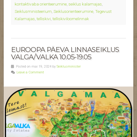
kontaktivaba orienteerumine
,
seiklus kalamajas
,
Seiklusministeerium
,
Seiklusorienteerumine
,
Tegevust
Kalamajas
,
telliskivi
,
telliskiviloomelinnak
EUROOPA PÄEVA LINNASEIKLUS
VALGA/VALKA 10.05-19.05
Posted on mai 19, 2024 by
Seiklusminister
Leave a Comment