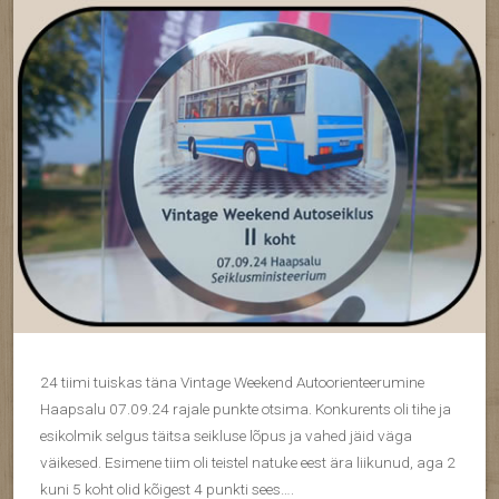
24 tiimi tuiskas täna Vintage Weekend Autoorienteerumine
Haapsalu 07.09.24 rajale punkte otsima. Konkurents oli tihe ja
esikolmik selgus täitsa seikluse lõpus ja vahed jäid väga
väikesed. Esimene tiim oli teistel natuke eest ära liikunud, aga 2
kuni 5 koht olid kõigest 4 punkti sees….