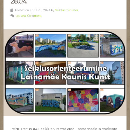
28.04
Posted on aprill 28, 2024 by
Seiklusminister
Leave a Comment
Pelgu Peitus #41 seiklus viis osalejad Lasnamäele ja osalejate