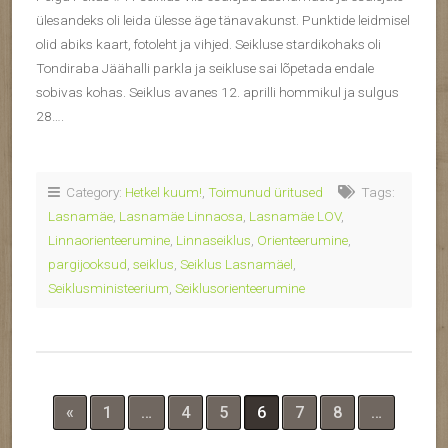
ülesandeks oli leida ülesse äge tänavakunst. Punktide leidmisel
olid abiks kaart, fotoleht ja vihjed. Seikluse stardikohaks oli
Tondiraba Jäähalli parkla ja seikluse sai lõpetada endale
sobivas kohas. Seiklus avanes 12. aprilli hommikul ja sulgus
28….
Category:
Hetkel kuum!
,
Toimunud üritused
Tags:
Lasnamäe
,
Lasnamäe Linnaosa
,
Lasnamäe LOV
,
Linnaorienteerumine
,
Linnaseiklus
,
Orienteerumine
,
pargijooksud
,
seiklus
,
Seiklus Lasnamäel
,
Seiklusministeerium
,
Seiklusorienteerumine
«
1
…
4
5
6
7
8
…