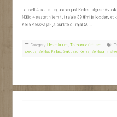
Täpselt 4 aastat tagasi sai just Keilast alguse Avastad
Nüüd 4 aastat hiljem tuli rajale 39 tiimi ja loodan, et 
Keila Keskväljak ja punkte oli rajal 60….
Category:
Hetkel kuum!
,
Toimunud üritused
Ta
seiklus
,
Seiklus Keilas
,
Seiklused Keilas
,
Seiklusministee