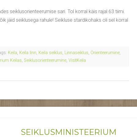
es seiklusorienteerumise sari. Tol korral käis rajal 63 tiimi.
kõik jäid seiklusega rahule! Seikluse stardikohaks oli sel korral
gs:
Keila
,
Keila linn
,
Keila seiklus
,
Linnaseiklus
,
Orienteerumine
,
rium Keilas
,
Seiklusorienteerumine
,
VisitKeila
SEIKLUSMINISTEERIUM