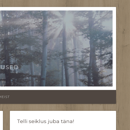
TUSED
MEIST
Telli seiklus juba täna!