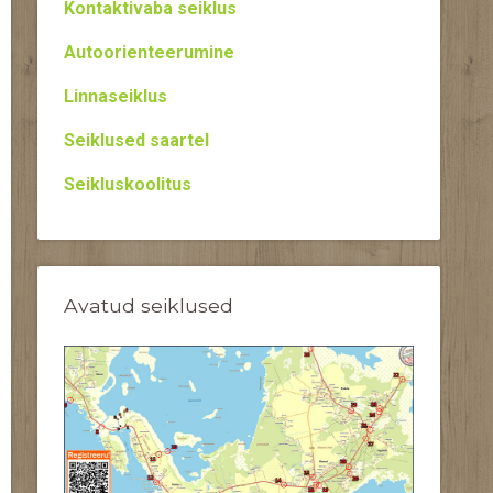
Kontaktivaba seiklus
Autoorienteerumine
Linnaseiklus
Seiklused saartel
Seikluskoolitus
Avatud seiklused