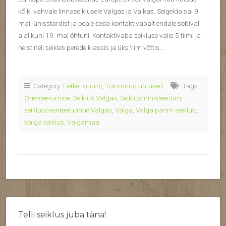
kõiki vahvale linnaseiklusele Valgas ja Valkas. Seigelda sai 9.
mail ühisstardist ja peale seda kontaktivabalt endale sobival
ajal kuni 19. mai õhtuni. Kontaktivaba seikluse valis 5 tiimi ja
neist neli seikles perede klassis ja üks tiim võttis…
Category:
Hetkel kuum!
,
Toimunud üritused
Tags:
Orienteerumine
,
Seiklus Valgas
,
Seiklusministeerium
,
seiklusorienteerumine Valgas
,
Valga
,
Valga parim seiklus
,
Valga seiklus
,
Valgamaa
Telli seiklus juba täna!