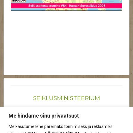
SEIKLUSMINISTEERIUM
Joonas@seiklusministeerium.ee | (+372) 522 6895
Me hindame sinu privaatsust
Reg nr: 12041719
Me kasutame lehe paremaks toimimiseks ja reklaamiks
Privaatsuspoliitika