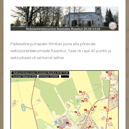
Päikeseline pühapäev tõmbas joone alla põnevale
seiklusorienteerumisele Raasikul. Taas oli rajal 40 punkti ja
seikluskaart oli sel korral selline: