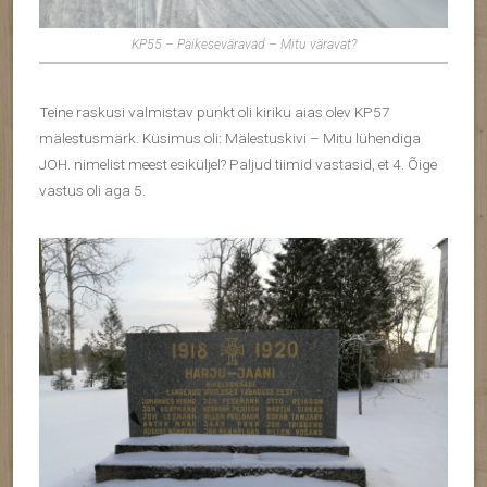
KP55 – Päikeseväravad – Mitu väravat?
Teine raskusi valmistav punkt oli kiriku aias olev KP57
mälestusmärk. Küsimus oli: Mälestuskivi – Mitu lühendiga
JOH. nimelist meest esiküljel? Paljud tiimid vastasid, et 4. Õige
vastus oli aga 5.