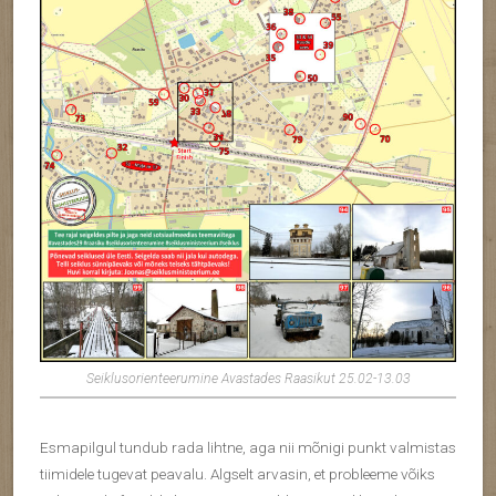
Seiklusorienteerumine Avastades Raasikut 25.02-13.03
Esmapilgul tundub rada lihtne, aga nii mõnigi punkt valmistas
tiimidele tugevat peavalu. Algselt arvasin, et probleeme võiks