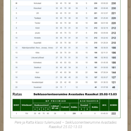
Pere ja Ratta klassi tulemused – Seiklusorienteerumine Avastades
Raasikut 25.02-13.03