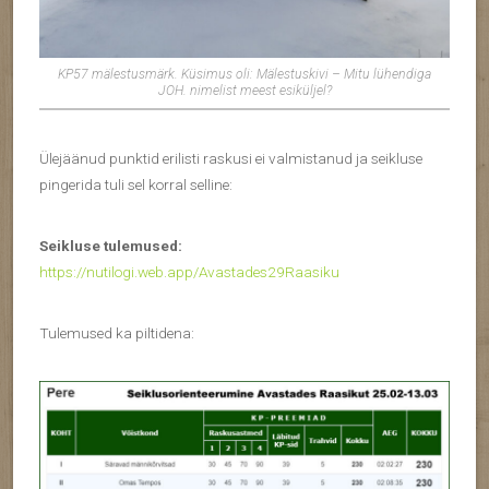
KP57 mälestusmärk. Küsimus oli: Mälestuskivi – Mitu lühendiga
JOH. nimelist meest esiküljel?
Ülejäänud punktid erilisti raskusi ei valmistanud ja seikluse
pingerida tuli sel korral selline:
Seikluse tulemused:
https://nutilogi.web.app/Avastades29Raasiku
Tulemused ka piltidena: