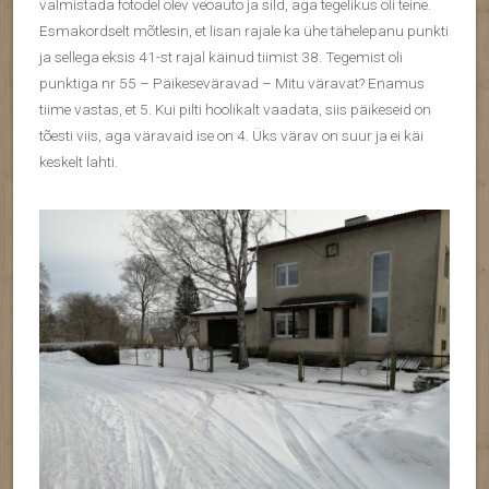
valmistada fotodel olev veoauto ja sild, aga tegelikus oli teine.
Esmakordselt mõtlesin, et lisan rajale ka ühe tähelepanu punkti
ja sellega eksis 41-st rajal käinud tiimist 38. Tegemist oli
punktiga nr 55 – Päikeseväravad – Mitu väravat? Enamus
tiime vastas, et 5. Kui pilti hoolikalt vaadata, siis päikeseid on
tõesti viis, aga väravaid ise on 4. Üks värav on suur ja ei käi
keskelt lahti.