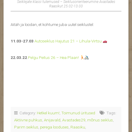
Seiklejate klassi tulemused – Seiklusorienteerumine Avastades
Raasikut 25.02-13.03
Aitäh ja loodan, et kohtume juba uutel seiklustel:
11.03-27.03
Autoseiklus Hajutus 21 – Lihula-Virtsu
22.03.22
Pelgu Peitus 26 – Hea Plaan!
Category:
Hetkel kuum!
,
Toimunud üritused
Tags:
Aktiivne puhkus
,
Anijavald
,
Avastades29
,
mõnus seiklus
,
Parim seiklus
,
perega looduses
,
Raasiku
,