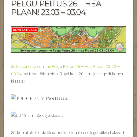
PELGU PEITUS 26 – HEA
PLAAN! 23.03 – 03.04
Seiklusorienteerumine Pelgu Peitus 26 – Hea Plaan! 23.03 –
03.04
sai täna täitsa otsa. Rajal käis 20 tiimi ja seigeldi kahes
klassis:
7 tiimi Pere klassis
13 tiimi Seikleja klassis
Sel korral oli tiimide ülesandeks leida ülesse legendilehel olevad