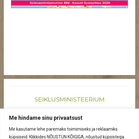
SEIKLUSMINISTEERIUM
Joonas@seiklusministeerium.ee | (+372) 522 6895
Me hindame sinu privaatsust
Reg nr: 12041719
Me kasutame lehe paremaks toimimiseks ja reklaamiks
Privaatsuspoliitika
küpsiseid. Klikkides NÕUSTUN KÕIGIGA, nõustud küpsistega.