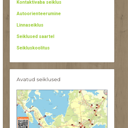
Kontaktivaba seiklus
Autoorienteerumine
Linnaseiklus
Seiklused saartel
Seikluskoolitus
Avatud seiklused