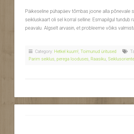
Päikeseline pühapäev tõmbas joone alla põnevale seik
seikluskaart oli sel korral selline: Esmapilgul tundub 
peavalu. Algselt arvasin, et probleeme võiks valmist
Category:
Hetkel kuum!
,
Toimunud üritused
Ta
Parim seiklus
,
perega looduses
,
Raasiku
,
Seiklusorient