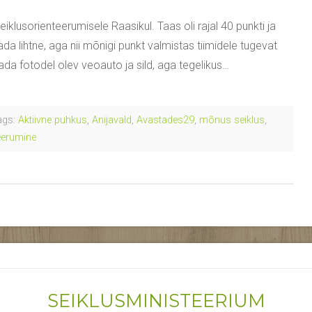
lusorienteerumisele Raasikul. Taas oli rajal 40 punkti ja
rada lihtne, aga nii mõnigi punkt valmistas tiimidele tugevat
ada fotodel olev veoauto ja sild, aga tegelikus…
gs:
Aktiivne puhkus
,
Anijavald
,
Avastades29
,
mõnus seiklus
,
eerumine
SEIKLUSMINISTEERIUM