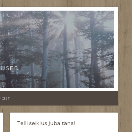
TUSED
MEIST
Telli seiklus juba täna!