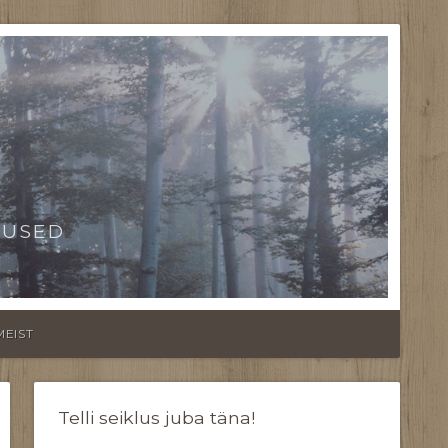
TUSED
MEIST
Telli seiklus juba täna!