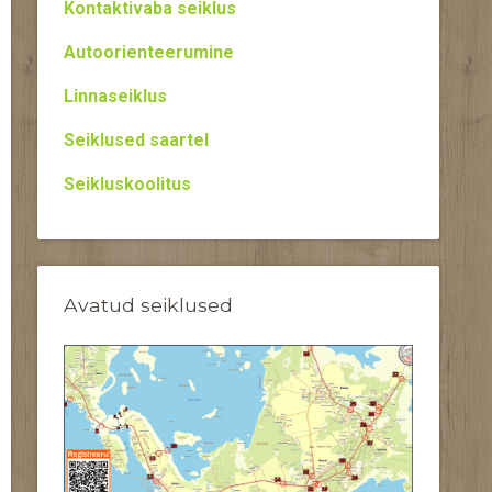
Kontaktivaba seiklus
Autoorienteerumine
Linnaseiklus
Seiklused saartel
Seikluskoolitus
Avatud seiklused