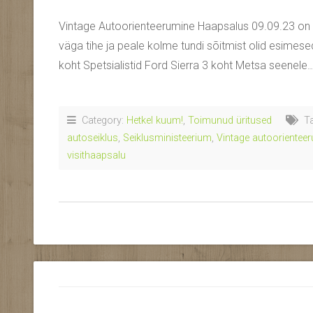
Vintage Autoorienteerumine Haapsalus 09.09.23 on sa
väga tihe ja peale kolme tundi sõitmist olid esime
koht Spetsialistid Ford Sierra 3 koht Metsa seenele
Category:
Hetkel kuum!
,
Toimunud üritused
Ta
autoseiklus
,
Seiklusministeerium
,
Vintage autoorientee
visithaapsalu