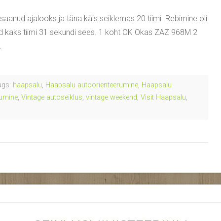
anud ajalooks ja täna käis seiklemas 20 tiimi. Rebimine oli
sed kaks tiimi 31 sekundi sees. 1 koht OK Okas ZAZ 968M 2
…
gs:
haapsalu
,
Haapsalu autoorienteerumine
,
Haapsalu
rumine
,
Vintage autoseiklus
,
vintage weekend
,
Visit Haapsalu
,