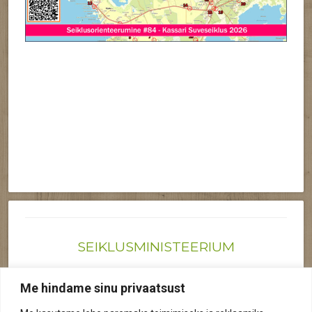
SEIKLUSMINISTEERIUM
Joonas@seiklusministeerium.ee | (+372) 522 6895
Me hindame sinu privaatsust
Reg nr: 12041719