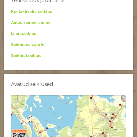
Telli seiklus juba täna!
Kontaktivaba seiklus
Autoorienteerumine
Linnaseiklus
Seiklused saartel
Seikluskoolitus
Avatud seiklused