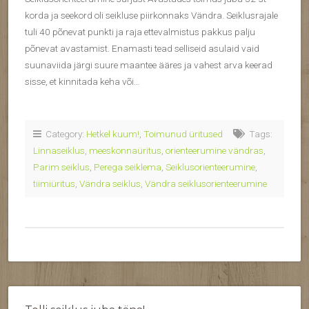
korda ja seekord oli seikluse piirkonnaks Vändra. Seiklusrajale
tuli 40 põnevat punkti ja raja ettevalmistus pakkus palju
põnevat avastamist. Enamasti tead selliseid asulaid vaid
suunaviida järgi suure maantee ääres ja vahest arva keerad
sisse, et kinnitada keha või…
Category:
Hetkel kuum!
,
Toimunud üritused
Tags:
Linnaseiklus
,
meeskonnaüritus
,
orienteerumine vändras
,
Parim seiklus
,
Perega seiklema
,
Seiklusorienteerumine
,
tiimiüritus
,
Vändra seiklus
,
Vändra seiklusorienteerumine