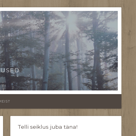
TUSED
MEIST
Telli seiklus juba täna!