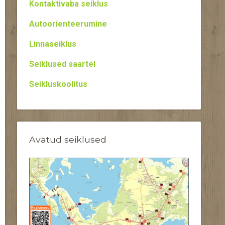
Kontaktivaba seiklus
Autoorienteerumine
Linnaseiklus
Seiklused saartel
Seikluskoolitus
Avatud seiklused