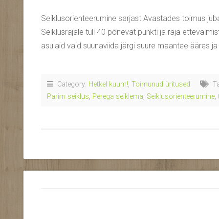
Seiklusorienteerumine sarjast Avastades toimus juba
Seiklusrajale tuli 40 põnevat punkti ja raja ettevalm
asulaid vaid suunaviida järgi suure maantee ääres ja
Category:
Hetkel kuum!
,
Toimunud üritused
Ta
Parim seiklus
,
Perega seiklema
,
Seiklusorienteerumine
,