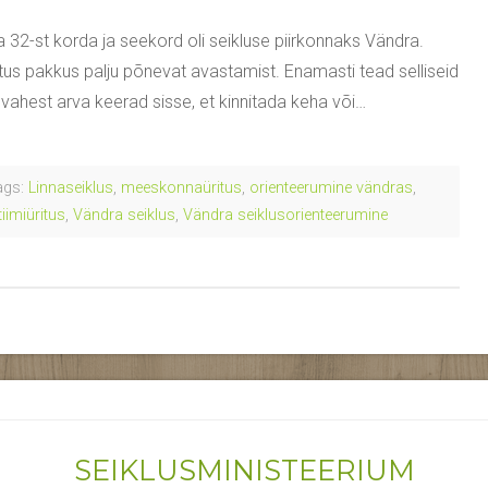
 32-st korda ja seekord oli seikluse piirkonnaks Vändra.
istus pakkus palju põnevat avastamist. Enamasti tead selliseid
 vahest arva keerad sisse, et kinnitada keha või…
gs:
Linnaseiklus
,
meeskonnaüritus
,
orienteerumine vändras
,
tiimiüritus
,
Vändra seiklus
,
Vändra seiklusorienteerumine
SEIKLUSMINISTEERIUM