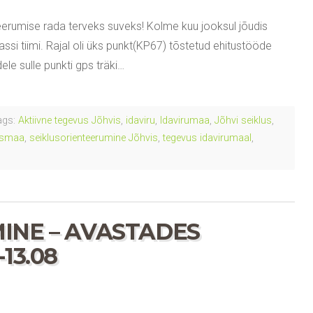
teerumise rada terveks suveks! Kolme kuu jooksul jõudis
 klassi tiimi. Rajal oli üks punkt(KP67) tõstetud ehitustööde
dele sulle punkti gps träki…
gs:
Aktiivne tegevus Jõhvis
,
idaviru
,
Idavirumaa
,
Jõhvi seiklus
,
usmaa
,
seiklusorienteerumine Jõhvis
,
tegevus idavirumaal
,
INE – AVASTADES
13.08