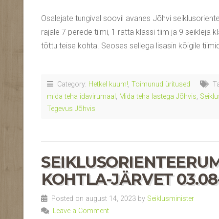
Osalejate tungival soovil avanes Jõhvi seiklusorien
rajale 7 perede tiimi, 1 ratta klassi tiim ja 9 seikleja
tõttu teise kohta. Seoses sellega lisasin kõigile tiimi
Category:
Hetkel kuum!
,
Toimunud üritused
Ta
mida teha idavirumaal
,
Mida teha lastega Jõhvis
,
Seikl
Tegevus Jõhvis
SEIKLUSORIENTEERUM
KOHTLA-JÄRVET 03.08-
Posted on august 14, 2023 by
Seiklusminister
Leave a Comment