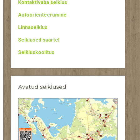
Kontaktivaba seiklus
Autoorienteerumine
Linnaseiklus
Seiklused saartel
Seikluskoolitus
Avatud seiklused