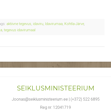
gs:
aktiivne tegevus
,
idaviru
,
Idavirumaa
,
Kohtla-Järve
,
aa
,
tegevus idavirumaal
SEIKLUSMINISTEERIUM
Joonas@seiklusministeerium.ee | (+372) 522 6895
Reg nr: 12041719