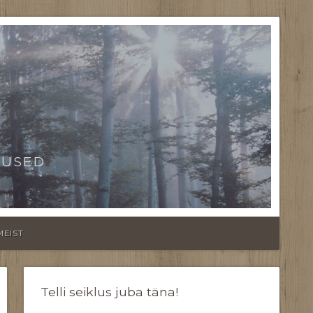
TUSED
MEIST
Telli seiklus juba täna!