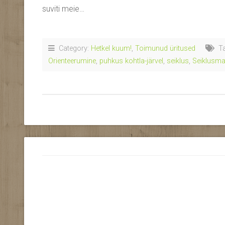
suviti meie…
Category:
Hetkel kuum!
,
Toimunud üritused
Ta
Orienteerumine
,
puhkus kohtla-järvel
,
seiklus
,
Seiklusm