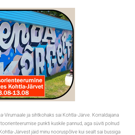
Ida-Virumaale ja sihtkohaks sai Kohtla-Järve. Korraldajana
autoorienteerumise punkti kuskile pannud, aga süviti polnud
ohtla-Järvest jäid minu nooruspõlve kui sealt sai bussiga