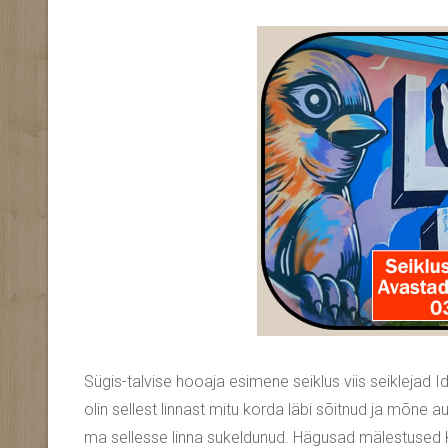
Sügis-talvise hooaja esimene seiklus viis seiklejad 
olin sellest linnast mitu korda läbi sõitnud ja mõne 
ma sellesse linna sukeldunud. Hägusad mälestused K